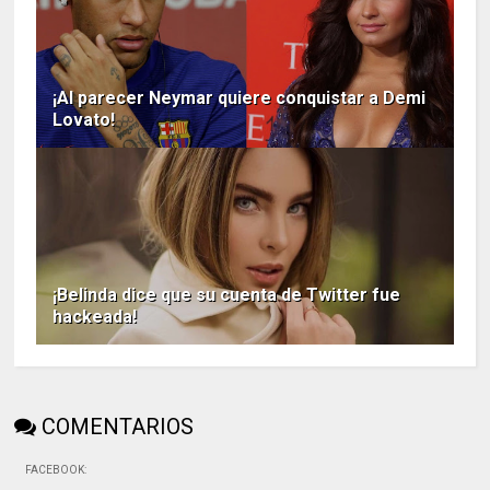
¡Al parecer Neymar quiere conquistar a Demi
Lovato!
¡Belinda dice que su cuenta de Twitter fue
hackeada!
COMENTARIOS
FACEBOOK
: