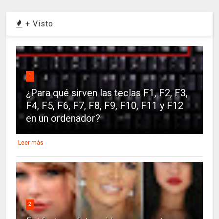
+ Visto
1
¿Para qué sirven las teclas F1, F2, F3,
F4, F5, F6, F7, F8, F9, F10, F11 y F12
en un ordenador?
Leer más
2