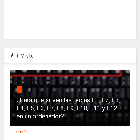
+ Visto
1
¿Para qué sirven las teclas F1, F2, F3,
F4, F5, F6, F7, F8, F9, F10, F11 y F12
en un ordenador?
Leer más