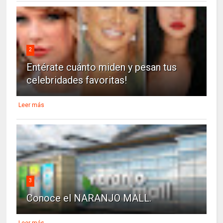
2
Entérate cuánto miden y pesan tus
celebridades favoritas!
Leer más
3
Conoce el NARANJO MALL.
Leer más