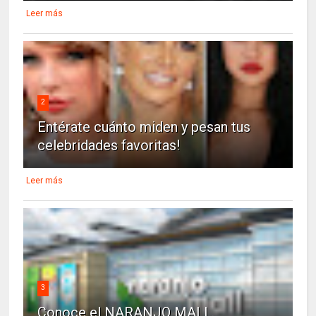
Leer más
2
Entérate cuánto miden y pesan tus
celebridades favoritas!
Leer más
3
Conoce el NARANJO MALL.