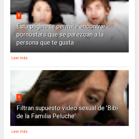
8
Esta página te permite encontrar
pornostars que se parezcan a la
persona que te gusta
Leer más
9
Filtran supuesto video sexual de 'Bibi
de la Familia Peluche'
Leer más