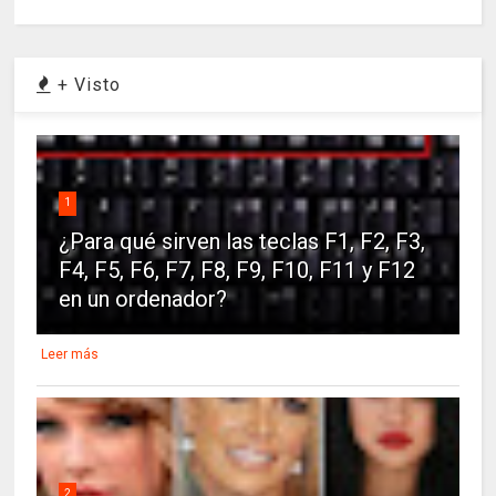
+ Visto
1
¿Para qué sirven las teclas F1, F2, F3,
F4, F5, F6, F7, F8, F9, F10, F11 y F12
en un ordenador?
Leer más
2