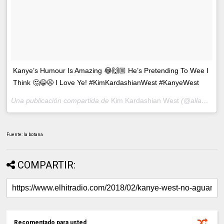
Kanye’s Humour Is Amazing 😂🙌🏼 He’s Pretending To Wee I
Think 🤔😂😩 I Love Ye! #KimKardashianWest #KanyeWest
Una publicación compartida de
Kim Kardashian West
(@allaboutthewests) el
Fuente: la botana
COMPARTIR:
Recomentado para usted