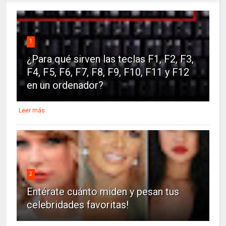
1
¿Para qué sirven las teclas F1, F2, F3,
F4, F5, F6, F7, F8, F9, F10, F11 y F12
en un ordenador?
Leer más
2
Entérate cuánto miden y pesan tus
celebridades favoritas!