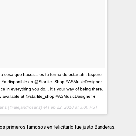
da cosa que haces... es tu forma de estar ahí. Espero
.. Ya disponible en @Starlite_Shop #ASMusicDesigner
 in everything you do... It's your way of being there.
Now available at @starlite_shop #ASMusicDesigner ♠
Sanz
(@alejandrosanz) el
Feb 22, 2018 at 3:00 PST
los primeros famosos en felicitarlo fue justo Banderas.