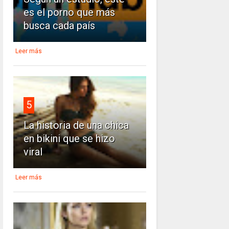
es el porno que más
busca cada país
Leer más
5
La historia de una chica
en bikini que se hizo
viral
Leer más