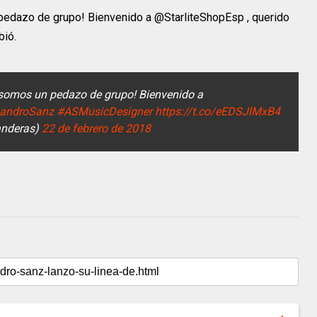
 pedazo de grupo! Bienvenido a @StarliteShopEsp , querido
bió.
 somos un pedazo de grupo! Bienvenido a
jandroSanz
#ASMusicDesigner
https://t.co/eEDSJlMxB4
anderas)
22 de febrero de 2018