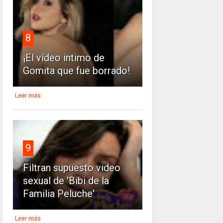
8
¡El vídeo intimo de
Gomita que fue borrado!
Leer más
9
Filtran supuesto video
sexual de 'Bibi de la
Familia Peluche'
Leer más