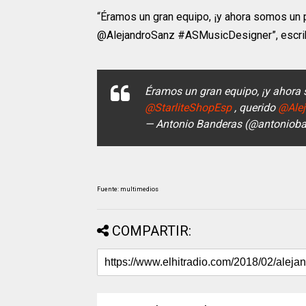
“Éramos un gran equipo, ¡y ahora somos un
@AlejandroSanz #ASMusicDesigner”, escri
Éramos un gran equipo, ¡y ahora
@StarliteShopEsp
, querido
@Ale
— Antonio Banderas (@antoniob
Fuente: multimedios
COMPARTIR: