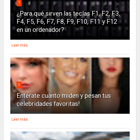
1
¿Para qué sirven las teclas F1, F2, F3,
F4, F5, F6, F7, F8, F9, F10, F11 y F12
en un ordenador?
Leer más
2
Entérate cuánto miden y pesan tus
celebridades favoritas!
Leer más