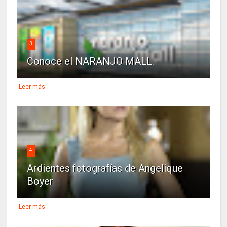
3
Conoce el NARANJO MALL.
Leer más
4
Ardientes fotografías de Angelique
Boyer
Leer más