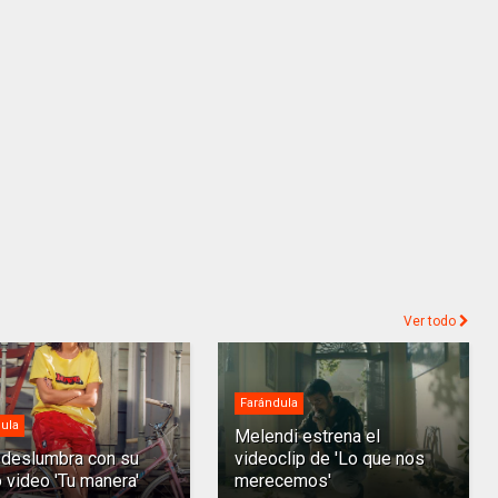
Ver todo
Farándula
ula
Melendi estrena el
deslumbra con su
videoclip de 'Lo que nos
 video 'Tu manera'
merecemos'