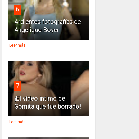
6
Ardientes fotografías de
Angelique Boyer
Leer más
7
¡El vídeo intimo de
Gomita que fue borrado!
Leer más