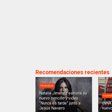
Recomendaciones recientes
Farándula
Natalia Jiménez estrena su
Faránd
nuevo sencillo y video
“Nunca es tarde” junto a
INNA 
Jesús Navarro
nuevo