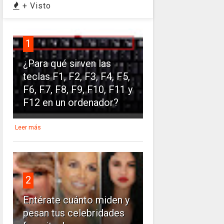
+ Visto
1
¿Para qué sirven las
teclas F1, F2, F3, F4, F5,
F6, F7, F8, F9, F10, F11 y
F12 en un ordenador?
Leer más
2
Entérate cuánto miden y
pesan tus celebridades