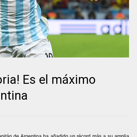
oria! Es el máximo
ntina
capitán de Argentina ha añadido un récord más a su amplia