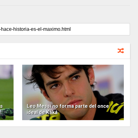
os
Leo Messi no forma parte del once
ideal de Kaká