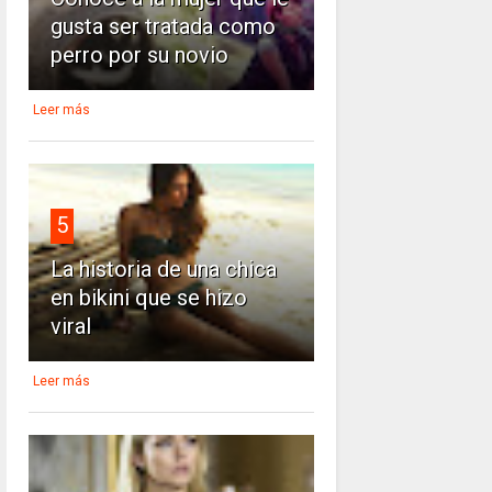
gusta ser tratada como
perro por su novio
Leer más
5
La historia de una chica
en bikini que se hizo
viral
Leer más