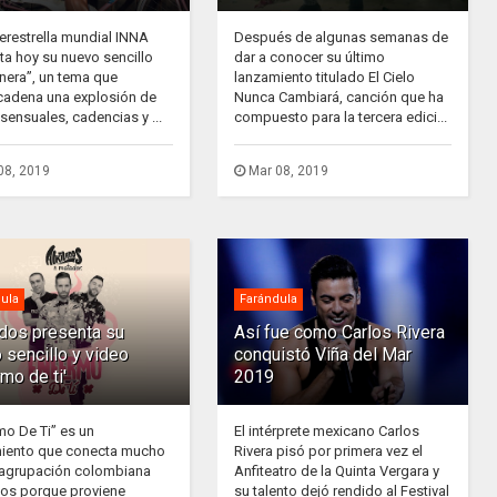
erestrella mundial INNA
Después de algunas semanas de
ta hoy su nuevo sencillo
dar a conocer su último
nera”, un tema que
lanzamiento titulado El Cielo
adena una explosión de
Nunca Cambiará, canción que ha
sensuales, cadencias y ...
compuesto para la tercera edici...
08, 2019
Mar 08, 2019
ula
Farándula
ados presenta su
Así fue como Carlos Rivera
 sencillo y video
conquistó Viña del Mar
rmo de ti'
2019
mo De Ti” es un
El intérprete mexicano Carlos
iento que conecta mucho
Rivera pisó por primera vez el
 agrupación colombiana
Anfiteatro de la Quinta Vergara y
dos porque proviene
su talento dejó rendido al Festival