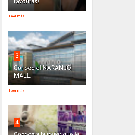
favoritas!
Leer más
3
Conoce el NARANJO
MALL.
Leer más
4
Conoce a la mujer que le