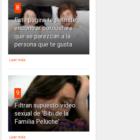
8
Esta página te permite
encontrar pornostars
que se parezcan a la
persona que te gusta
Leer más
9
Filtran supuesto video
sexual de 'Bibi de la
Familia Peluche'
Leer más