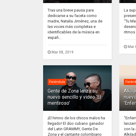
Tras una breve pausa para
La sup
dedicarse a su faceta como
presen
madre, Natalia Jiménez, una de
“Tu Ma
las voces más completas e
desenc
identificables de la música en
ritmos 
españ...
Mar 
Mar 08, 2019
Farándula
Faránd
Gente de Zona lanza su
Alkil
nuevo sencillo y video 'El
nuevo
mentiroso'
'Enfe
¡El himno de los chicos malos ha
“Enfer
llegado! El dúo cubano ganador
lanzam
del Latin GRAMMY, Gente De
con la
Zona y el cantante colombiano
Alkila