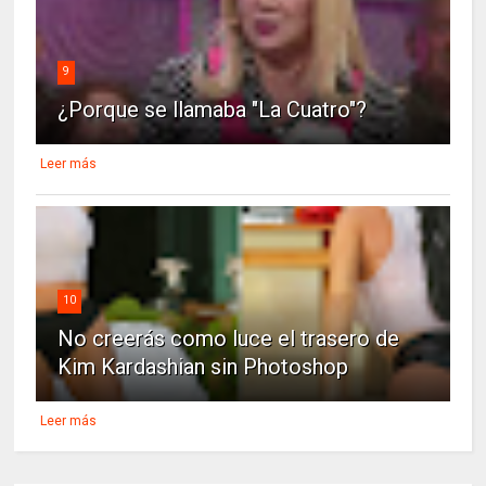
9
¿Porque se llamaba "La Cuatro"?
Leer más
10
No creerás como luce el trasero de
Kim Kardashian sin Photoshop
Leer más