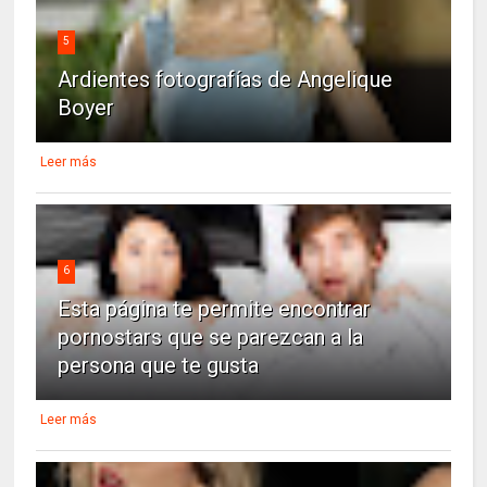
5
Ardientes fotografías de Angelique
Boyer
Leer más
6
Esta página te permite encontrar
pornostars que se parezcan a la
persona que te gusta
Leer más