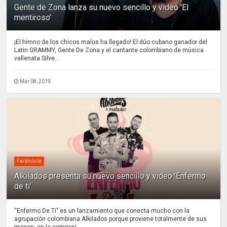
Gente de Zona lanza su nuevo sencillo y video 'El
mentiroso'
¡El himno de los chicos malos ha llegado! El dúo cubano ganador del
Latin GRAMMY, Gente De Zona y el cantante colombiano de música
vallenata Silve...
Mar 08, 2019
Farándula
Alkilados presenta su nuevo sencillo y video 'Enfermo
de ti'
“Enfermo De Ti” es un lanzamiento que conecta mucho con la
agrupación colombiana Alkilados porque proviene totalmente de sus
manos: en la composi...