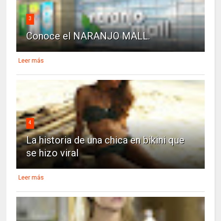
3
Conoce el NARANJO MALL.
Leer más
4
La historia de una chica en bikini que
se hizo viral
Leer más