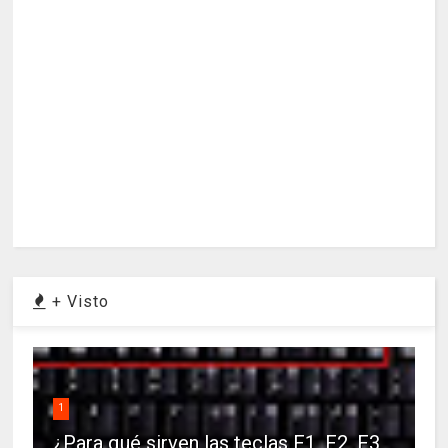
+ Visto
1
¿Para qué sirven las teclas F1, F2, F3,