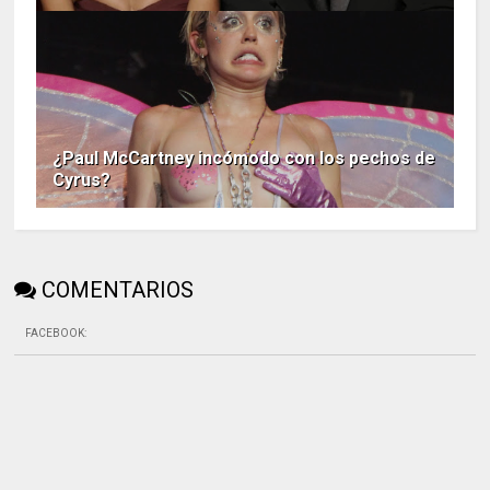
¿Paul McCartney incómodo con los pechos de
Cyrus?
COMENTARIOS
FACEBOOK
: