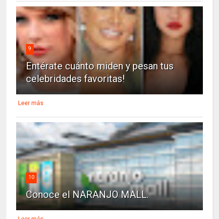
9
Entérate cuánto miden y pesan tus
celebridades favoritas!
Leer más
10
Conoce el NARANJO MALL.