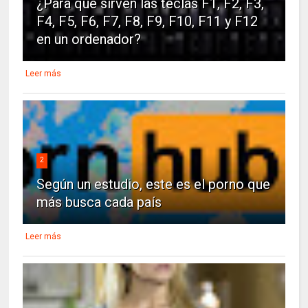
¿Para qué sirven las teclas F1, F2, F3,
F4, F5, F6, F7, F8, F9, F10, F11 y F12
en un ordenador?
Leer más
2
Según un estudio, este es el porno que
más busca cada país
Leer más