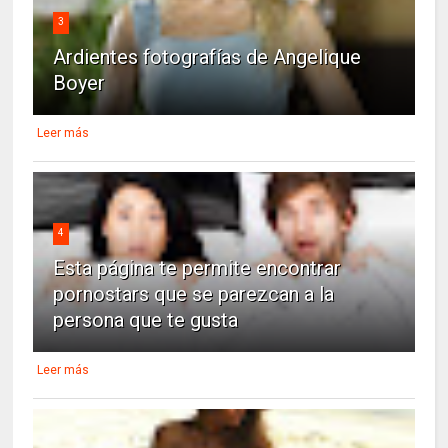
3
Ardientes fotografías de Angelique
Boyer
Leer más
4
Esta página te permite encontrar
pornostars que se parezcan a la
persona que te gusta
Leer más