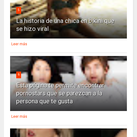
5
La historia de una chica en bikini que
se hizo viral
Leer más
6
Esta página te permite encontrar
pornostars que se parezcan a la
persona que te gusta
Leer más