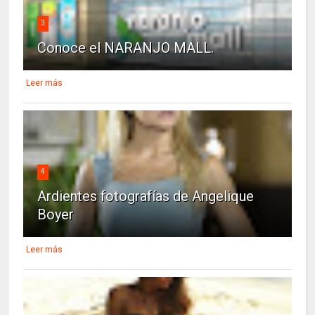
3
Conoce el NARANJO MALL.
Leer más
4
Ardientes fotografías de Angelique
Boyer
Leer más