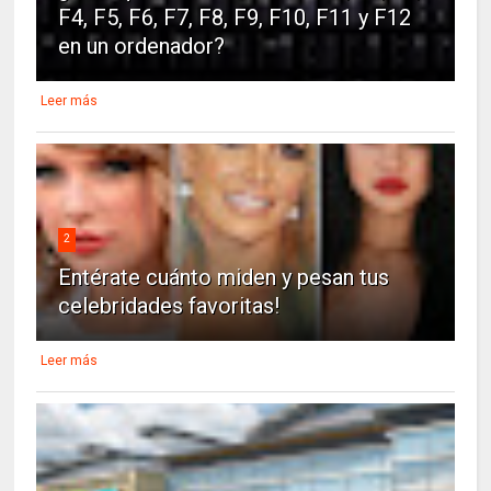
F4, F5, F6, F7, F8, F9, F10, F11 y F12
en un ordenador?
Leer más
2
Entérate cuánto miden y pesan tus
celebridades favoritas!
Leer más