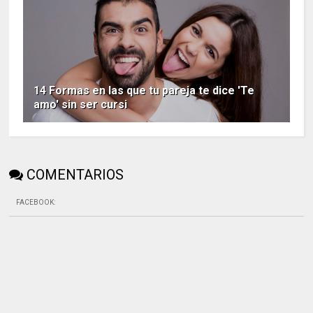
14 Formas en las que tu pareja te dice 'Te
amo' sin ser cursi
COMENTARIOS
FACEBOOK
: