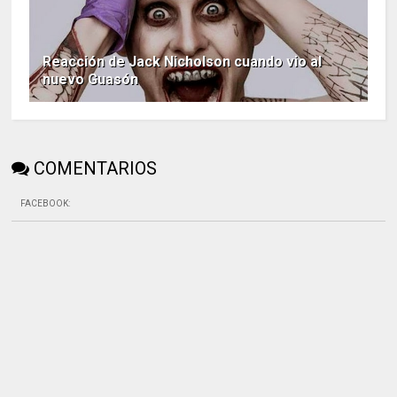
Reacción de Jack Nicholson cuando vio al
nuevo Guasón
COMENTARIOS
FACEBOOK
: