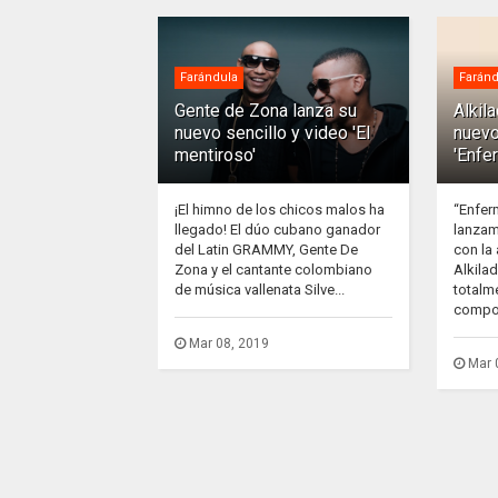
Farándula
Faránd
Gente de Zona lanza su
Alkil
nuevo sencillo y video 'El
nuevo
mentiroso'
'Enfe
¡El himno de los chicos malos ha
“Enfer
llegado! El dúo cubano ganador
lanzam
del Latin GRAMMY, Gente De
con la
Zona y el cantante colombiano
Alkila
de música vallenata Silve...
totalm
compos
Mar 08, 2019
Mar 