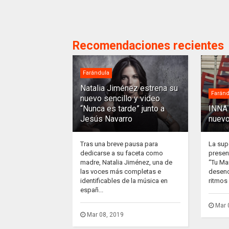
Recomendaciones recientes
Farándula
Natalia Jiménez estrena su
Faránd
nuevo sencillo y video
“Nunca es tarde” junto a
INNA 
Jesús Navarro
nuevo
Tras una breve pausa para
La sup
dedicarse a su faceta como
presen
madre, Natalia Jiménez, una de
“Tu Ma
las voces más completas e
desenc
identificables de la música en
ritmos 
españ...
Mar 
Mar 08, 2019