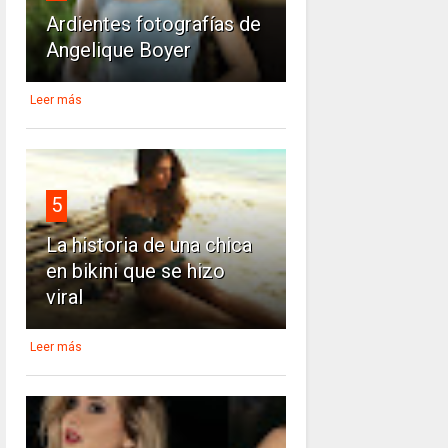
Ardientes fotografías de
Angelique Boyer
Leer más
5
La historia de una chica
en bikini que se hizo
viral
Leer más