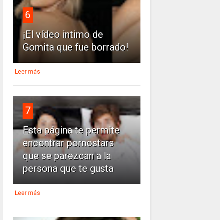
6
¡El vídeo intimo de
Gomita que fue borrado!
Leer más
7
Esta página te permite
encontrar pornostars
que se parezcan a la
persona que te gusta
Leer más