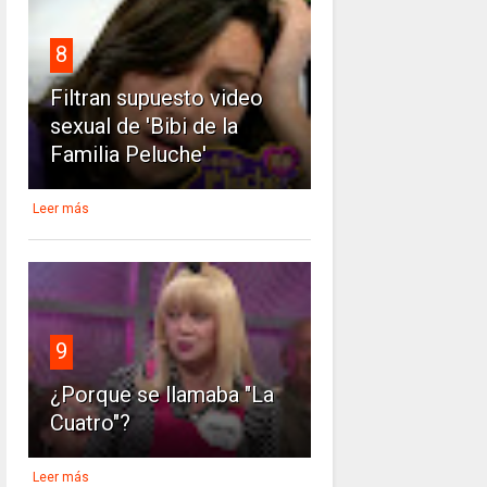
8
Filtran supuesto video
sexual de 'Bibi de la
Familia Peluche'
Leer más
9
¿Porque se llamaba "La
Cuatro"?
Leer más