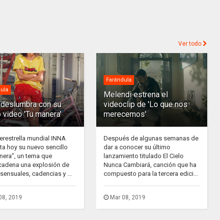
Ver todo
Farándula
ula
Melendi estrena el
deslumbra con su
videoclip de 'Lo que nos
 video 'Tu manera'
merecemos'
erestrella mundial INNA
Después de algunas semanas de
ta hoy su nuevo sencillo
dar a conocer su último
nera”, un tema que
lanzamiento titulado El Cielo
adena una explosión de
Nunca Cambiará, canción que ha
sensuales, cadencias y ...
compuesto para la tercera edici...
08, 2019
Mar 08, 2019