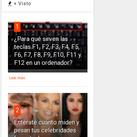
+ Visto
1
¿Para qué sirven las
teclas F1, F2, F3, F4, F5,
F6, F7, F8, F9, F10, F11 y
F12 en un ordenador?
Leer más
2
Entérate cuánto miden y
pesan tus celebridades