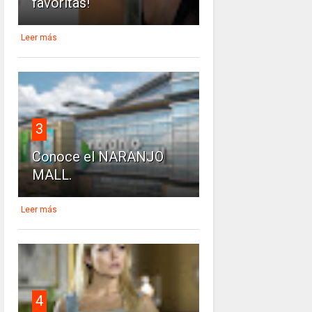
favoritas!
Leer más
3
Conoce el NARANJO
MALL.
Leer más
4