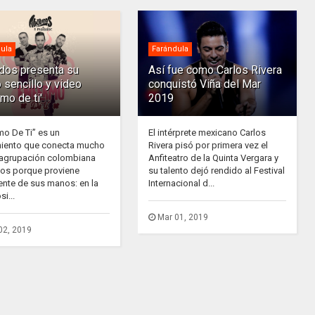
ula
Farándula
ados presenta su
Así fue como Carlos Rivera
 sencillo y video
conquistó Viña del Mar
rmo de ti'
2019
mo De Ti” es un
El intérprete mexicano Carlos
iento que conecta mucho
Rivera pisó por primera vez el
 agrupación colombiana
Anfiteatro de la Quinta Vergara y
dos porque proviene
su talento dejó rendido al Festival
ente de sus manos: en la
Internacional d...
i...
Mar 01, 2019
02, 2019