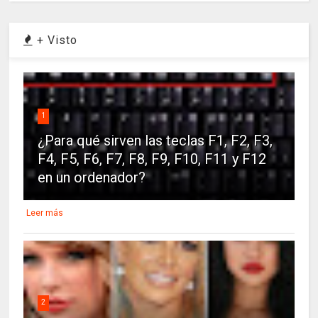
+ Visto
1
¿Para qué sirven las teclas F1, F2, F3,
F4, F5, F6, F7, F8, F9, F10, F11 y F12
en un ordenador?
Leer más
2