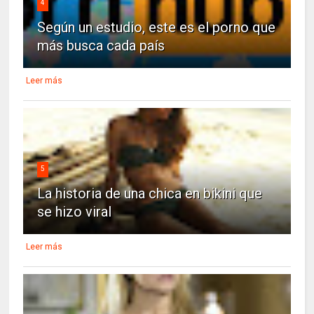
4
Según un estudio, este es el porno que
más busca cada país
Leer más
5
La historia de una chica en bikini que
se hizo viral
Leer más