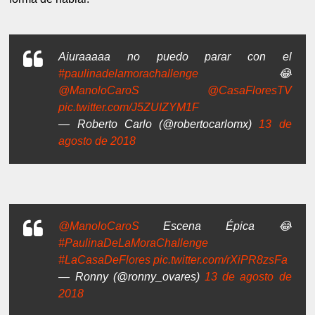
Aiuraaaaa no puedo parar con el
#paulinadelamorachallenge
😂
@ManoloCaroS
@CasaFloresTV
pic.twitter.com/J5ZUIZYM1F
— Roberto Carlo (@robertocarlomx)
13 de
agosto de 2018
@ManoloCaroS
Escena Épica 😂
#PaulinaDeLaMoraChallenge
#LaCasaDeFlores
pic.twitter.com/rXiPR8zsFa
— Ronny (@ronny_ovares)
13 de agosto de
2018