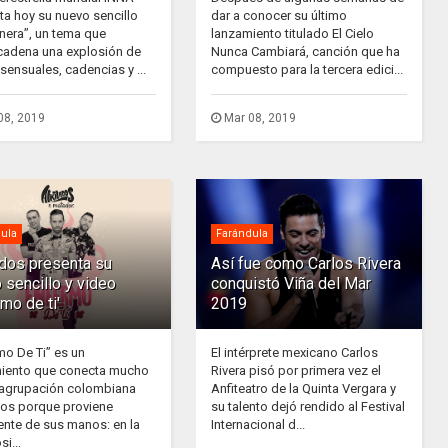
ta hoy su nuevo sencillo
dar a conocer su último
nera”, un tema que
lanzamiento titulado El Cielo
adena una explosión de
Nunca Cambiará, canción que ha
sensuales, cadencias y ...
compuesto para la tercera edici...
08, 2019
Mar 08, 2019
ula
Farándula
ados presenta su
Así fue como Carlos Rivera
 sencillo y video
conquistó Viña del Mar
rmo de ti'
2019
mo De Ti” es un
El intérprete mexicano Carlos
iento que conecta mucho
Rivera pisó por primera vez el
 agrupación colombiana
Anfiteatro de la Quinta Vergara y
dos porque proviene
su talento dejó rendido al Festival
ente de sus manos: en la
Internacional d...
i...