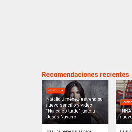
Recomendaciones recientes
Farándula
Natalia Jiménez estrena su
Faránd
nuevo sencillo y video
“Nunca es tarde” junto a
INNA 
Jesús Navarro
nuevo
Tras una breve pausa para
La sup