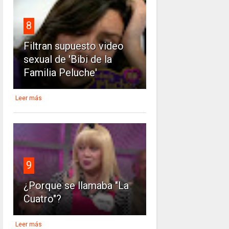
8
Filtran supuesto video
sexual de 'Bibi de la
Familia Peluche'
Leer más
9
¿Porque se llamaba "La
Cuatro"?
Leer más