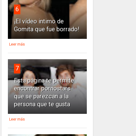
6
¡El vídeo intimo de
Gomita que fue borrado!
Leer más
7
Esta página te permite
encontrar pornostars
que se parezcan a la
persona que te gusta
Leer más