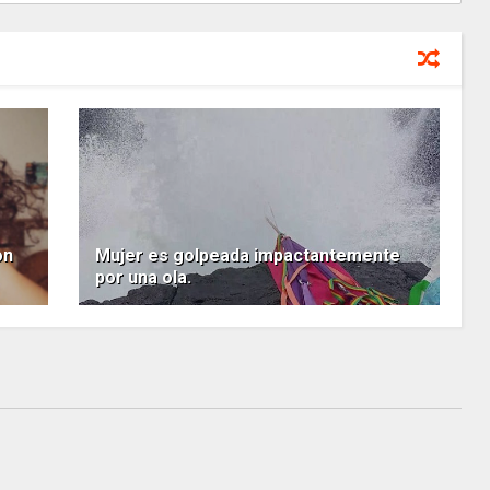
on
Mujer es golpeada impactantemente
por una ola.