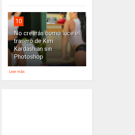
10
No creerás como luce el
trasero de Kim
Kardashian sin
Photoshop
Leer más