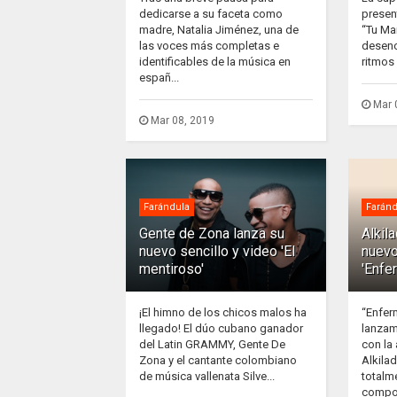
dedicarse a su faceta como
presen
madre, Natalia Jiménez, una de
“Tu Ma
las voces más completas e
desenc
identificables de la música en
ritmos 
españ...
Mar 
Mar 08, 2019
Farándula
Faránd
Gente de Zona lanza su
Alkil
nuevo sencillo y video 'El
nuevo
mentiroso'
'Enfe
¡El himno de los chicos malos ha
“Enfer
llegado! El dúo cubano ganador
lanzam
del Latin GRAMMY, Gente De
con la
Zona y el cantante colombiano
Alkila
de música vallenata Silve...
totalm
compos