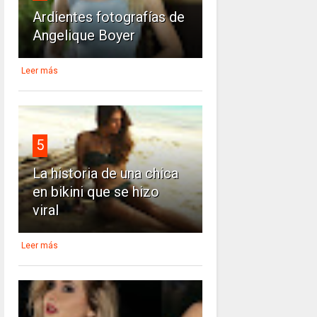
Ardientes fotografías de
Angelique Boyer
Leer más
5
La historia de una chica
en bikini que se hizo
viral
Leer más