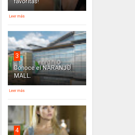
favoritas!
Leer más
3
Conoce el NARANJO
MALL.
Leer más
4