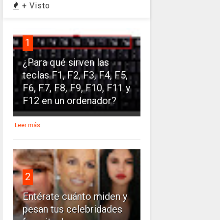
+ Visto
1
¿Para qué sirven las
teclas F1, F2, F3, F4, F5,
F6, F7, F8, F9, F10, F11 y
F12 en un ordenador?
Leer más
2
Entérate cuánto miden y
pesan tus celebridades