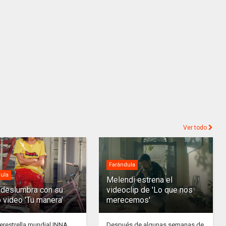
Ver todo
Farándula
ula
Melendi estrena el
deslumbra con su
videoclip de 'Lo que nos
 video 'Tu manera'
merecemos'
erestrella mundial INNA
Después de algunas semanas de