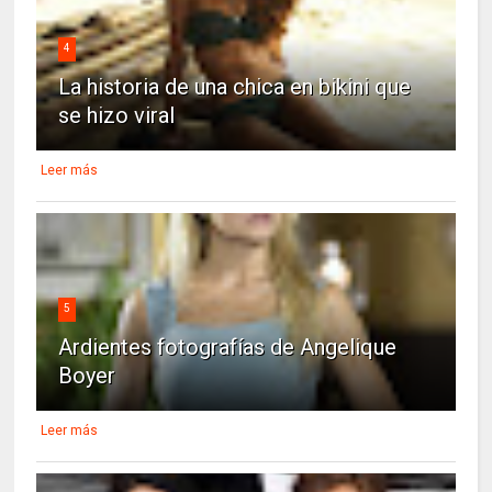
4
La historia de una chica en bikini que
se hizo viral
Leer más
5
Ardientes fotografías de Angelique
Boyer
Leer más