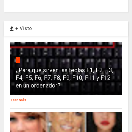
+ Visto
1
¿Para qué sirven las teclas F1, F2, F3,
F4, F5, F6, F7, F8, F9, F10, F11 y F12
en un ordenador?
Leer más