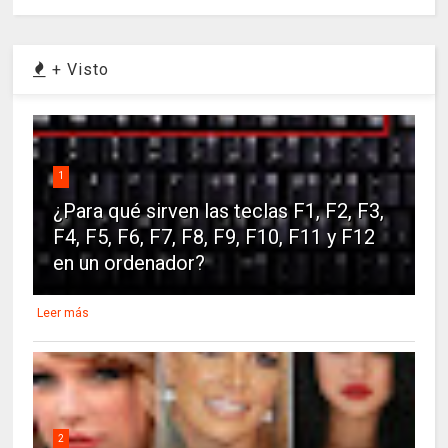
+ Visto
1
¿Para qué sirven las teclas F1, F2, F3,
F4, F5, F6, F7, F8, F9, F10, F11 y F12
en un ordenador?
Leer más
2