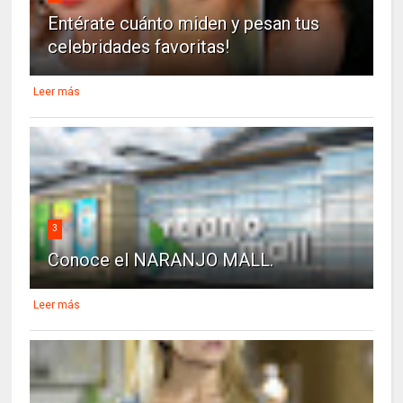
Entérate cuánto miden y pesan tus
celebridades favoritas!
Leer más
3
Conoce el NARANJO MALL.
Leer más