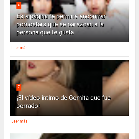
6
Esta página te permite encontrar
pornostars que se parezcan a la
persona que te gusta
Leer más
7
¡El vídeo intimo de Gomita que fue
borrado!
Leer más