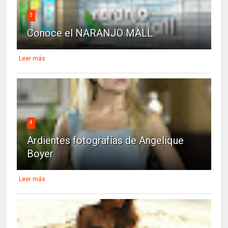
3
Conoce el NARANJO MALL.
Leer más
4
Ardientes fotografías de Angelique
Boyer
Leer más