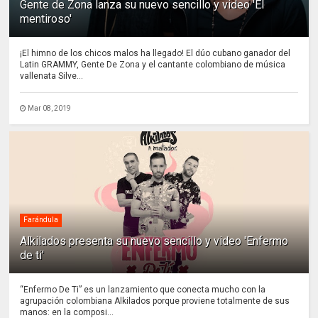
Gente de Zona lanza su nuevo sencillo y video 'El
mentiroso'
¡El himno de los chicos malos ha llegado! El dúo cubano ganador del
Latin GRAMMY, Gente De Zona y el cantante colombiano de música
vallenata Silve...
Mar 08, 2019
Farándula
Alkilados presenta su nuevo sencillo y video 'Enfermo
de ti'
“Enfermo De Ti” es un lanzamiento que conecta mucho con la
agrupación colombiana Alkilados porque proviene totalmente de sus
manos: en la composi...