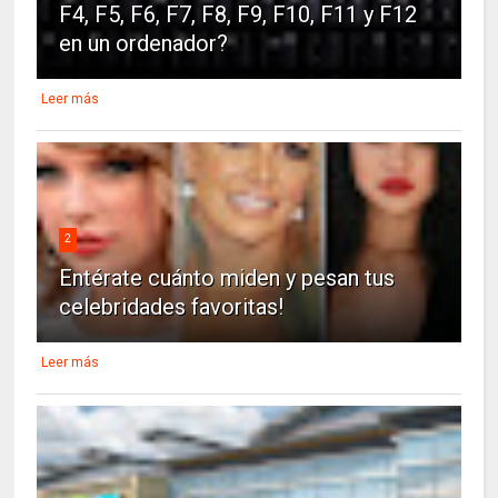
F4, F5, F6, F7, F8, F9, F10, F11 y F12
en un ordenador?
Leer más
2
Entérate cuánto miden y pesan tus
celebridades favoritas!
Leer más