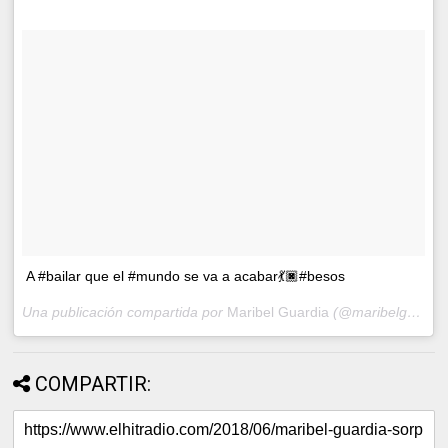
A #bailar que el #mundo se va a acabar💃🏿#besos
Una publicación compartida por
Maribel Guardia
(@maribelguardia) el
COMPARTIR: