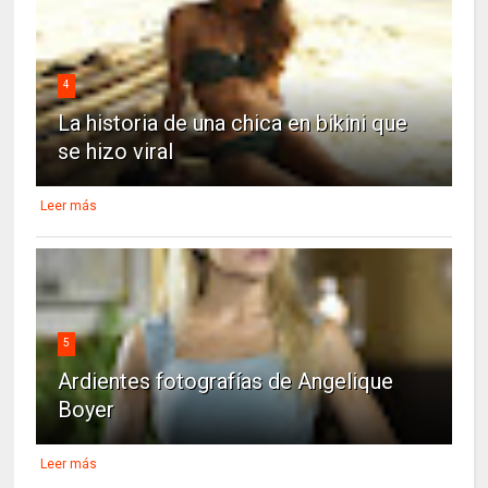
4
La historia de una chica en bikini que
se hizo viral
Leer más
5
Ardientes fotografías de Angelique
Boyer
Leer más