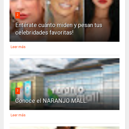
2
Entérate cuánto miden y pesan tus
celebridades favoritas!
Leer más
3
Conoce el NARANJO MALL.
Leer más