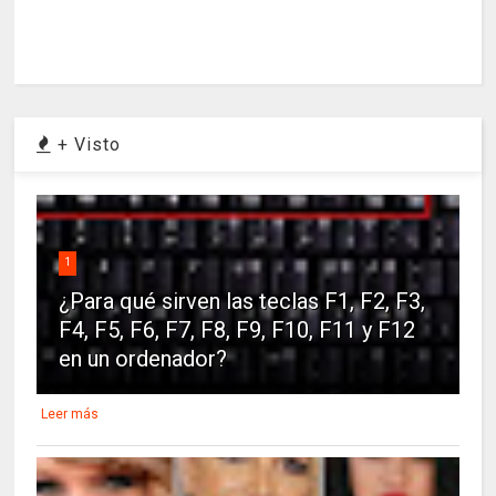
+ Visto
1
¿Para qué sirven las teclas F1, F2, F3,
F4, F5, F6, F7, F8, F9, F10, F11 y F12
en un ordenador?
Leer más