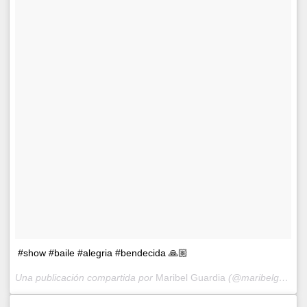
#show #baile #alegria #bendecida 🙏🏼
Una publicación compartida por
Maribel Guardia
(@maribelguardia) el