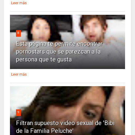
Leer más
8
Esta página te permite encontrar
pornostars que se parezcan a la
persona que te gusta
Leer más
9
Filtran supuesto video sexual de 'Bibi
de la Familia Peluche'