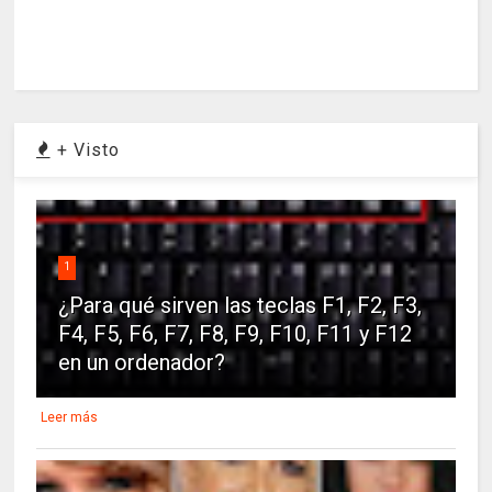
+ Visto
1
¿Para qué sirven las teclas F1, F2, F3,
F4, F5, F6, F7, F8, F9, F10, F11 y F12
en un ordenador?
Leer más