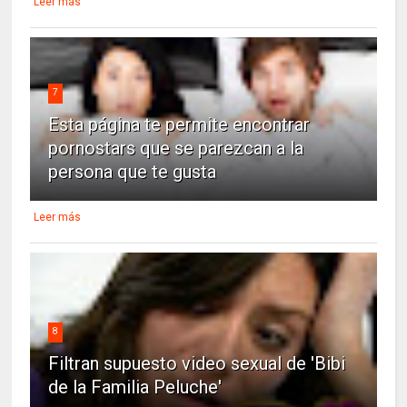
Leer más
7
Esta página te permite encontrar
pornostars que se parezcan a la
persona que te gusta
Leer más
8
Filtran supuesto video sexual de 'Bibi
de la Familia Peluche'