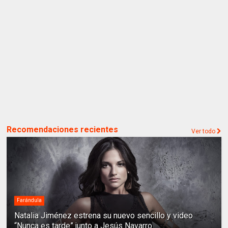
Recomendaciones recientes
Ver todo
Farándula
Natalia Jiménez estrena su nuevo sencillo y video
“Nunca es tarde” junto a Jesús Navarro