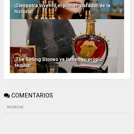
¡Cleopatra inventó el primer vibrador de la
historia!
¡The Rolling Stones ya tienen su propio
tequila!
COMENTARIOS
FACEBOOK
: