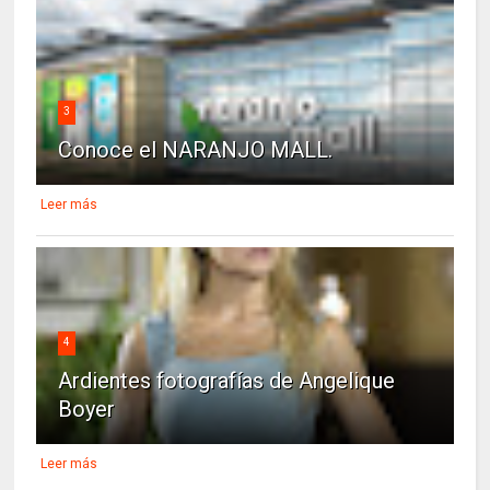
3
Conoce el NARANJO MALL.
Leer más
4
Ardientes fotografías de Angelique
Boyer
Leer más