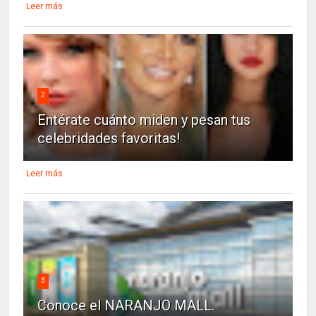
Leer más
2
Entérate cuánto miden y pesan tus
celebridades favoritas!
Leer más
3
Conoce el NARANJO MALL.