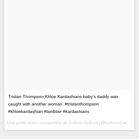
Tristan Thompson,Khloe Kardashians baby's daddy was
caught with another woman..#tristanthompson
#khloekardashian #laniblair #kardashians
Una publicación compartida de
Kulture Vulture
(@kulturev) el
10 Ab