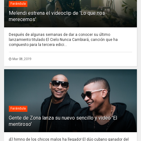
Farándula
Melendi estrena el videoclip de 'Lo que nos
merecemos'
Después de algunas semanas de dar a conocer su último
lanzamiento titulado El Cielo Nunca Cambiará, canción que ha
compuesto para la tercera edici...
Mar 08, 2019
Farándula
Gente de Zona lanza su nuevo sencillo y video 'El
mentiroso'
¡El himno de los chicos malos ha llegado! El dúo cubano ganador del