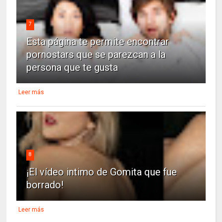
7
Esta página te permite encontrar
pornostars que se parezcan a la
persona que te gusta
Leer más
8
¡El vídeo intimo de Gomita que fue
borrado!
Leer más