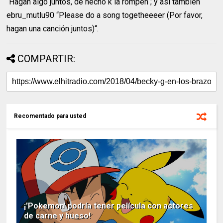
“Hagan algo juntos, de hecho k la rompen“; y así también
ebru_mutlu90 “Please do a song togetheeeer (Por favor,
hagan una canción juntos)“.
COMPARTIR:
Recomentado para usted
¡'Pokemon' podría tener película con actores
de carne y hueso!