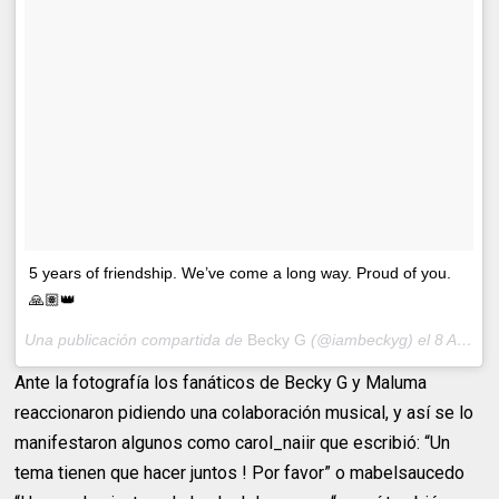
5 years of friendship. We’ve come a long way. Proud of you.
🙏🏽👑
Una publicación compartida de
Becky G
(@iambeckyg) el
8 Abr, 2018 a las 10:44 PDT
Ante la fotografía los fanáticos de Becky G y Maluma
reaccionaron pidiendo una colaboración musical, y así se lo
manifestaron algunos como carol_naiir que escribió: “Un
tema tienen que hacer juntos ! Por favor” o mabelsaucedo