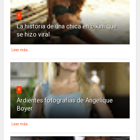
5
La historia de una chica en bikini que
se hizo viral
Leer más
6
Ardientes fotografías de Angelique
Boyer
Leer más