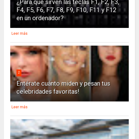
¿Para qué sirven las teclas F1, F2, F3,
F4, F5, F6, F7, F8, F9, F10, F11 y F12
en un ordenador?
Leer más
2
Entérate cuánto miden y pesan tus
celebridades favoritas!
Leer más