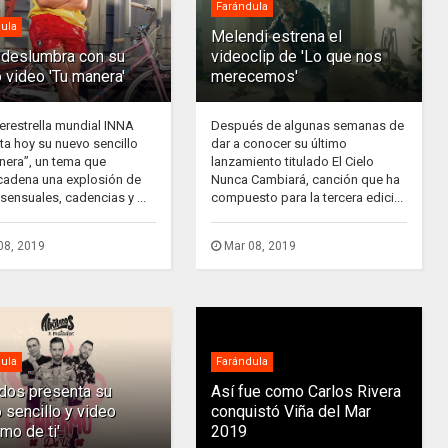
Farándula
ula
Melendi estrena el
deslumbra con su
videoclip de 'Lo que nos
 video 'Tu manera'
merecemos'
erestrella mundial INNA
Después de algunas semanas de
ta hoy su nuevo sencillo
dar a conocer su último
nera”, un tema que
lanzamiento titulado El Cielo
adena una explosión de
Nunca Cambiará, canción que ha
sensuales, cadencias y ...
compuesto para la tercera edici...
08, 2019
Mar 08, 2019
ula
Farándula
ados presenta su
Así fue como Carlos Rivera
 sencillo y video
conquistó Viña del Mar
rmo de ti'
2019