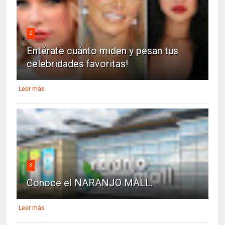
2
Entérate cuánto miden y pesan tus
celebridades favoritas!
Leer más
3
Conoce el NARANJO MALL.
Leer más