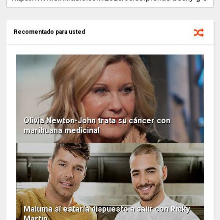
Recomentado para usted
Olivia Newton-John trata su cáncer con
marihuana medicinal
Maluma sí estaría dispuesto a salir con Ricky
Martin