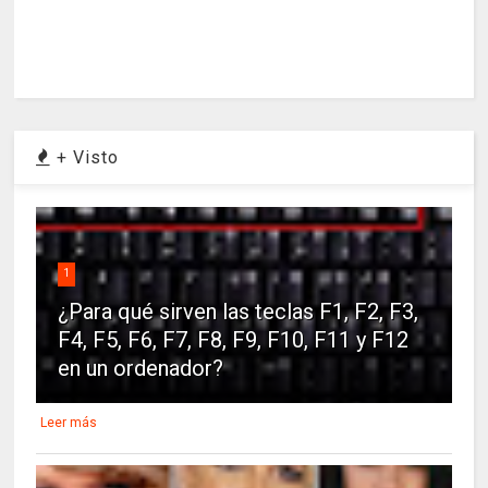
+ Visto
1
¿Para qué sirven las teclas F1, F2, F3,
F4, F5, F6, F7, F8, F9, F10, F11 y F12
en un ordenador?
Leer más