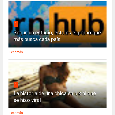
4
Según un estudio, este es el porno que
más busca cada país
Leer más
5
La historia de una chica en bikini que
se hizo viral
Leer más