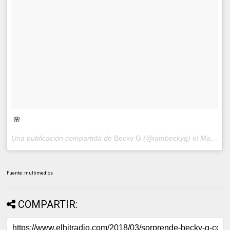
🌸
Una publicación compartida de
Becky G
(@iambeckyg) el
Mar 4, 2018 at 6:38 PST
Fuente: multimedios
COMPARTIR: