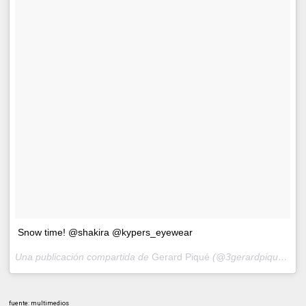
Snow time! @shakira @kypers_eyewear
Una publicación compartida de
Gerard Piqué
(@3gerardpique) el
M
fuente: multimedios