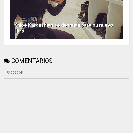
Khloé Kardashian se desnuda para su nuevo
libro.
COMENTARIOS
FACEBOOK
: