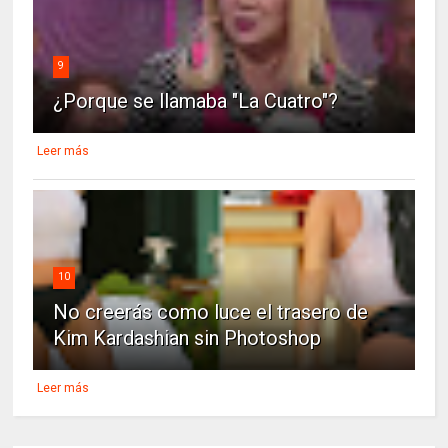
9
¿Porque se llamaba "La Cuatro"?
Leer más
10
No creerás como luce el trasero de
Kim Kardashian sin Photoshop
Leer más