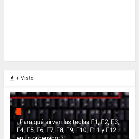
+ Visto
1
¿Para qué sirven las teclas F1, F2, F3,
F4, F5, F6, F7, F8, F9, F10, F11 y F12
en un ordenador?