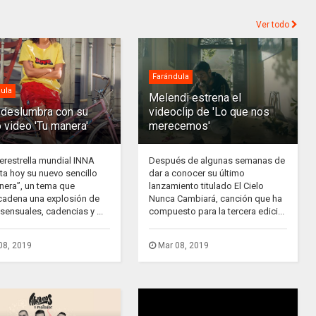
Ver todo
Farándula
ula
Melendi estrena el
deslumbra con su
videoclip de 'Lo que nos
 video 'Tu manera'
merecemos'
erestrella mundial INNA
Después de algunas semanas de
ta hoy su nuevo sencillo
dar a conocer su último
nera”, un tema que
lanzamiento titulado El Cielo
adena una explosión de
Nunca Cambiará, canción que ha
sensuales, cadencias y ...
compuesto para la tercera edici...
08, 2019
Mar 08, 2019