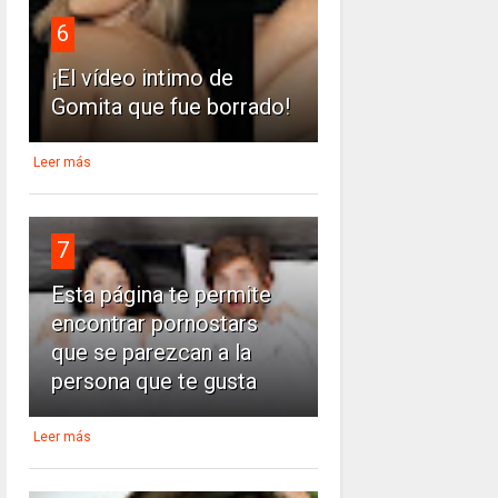
6
¡El vídeo intimo de
Gomita que fue borrado!
Leer más
7
Esta página te permite
encontrar pornostars
que se parezcan a la
persona que te gusta
Leer más