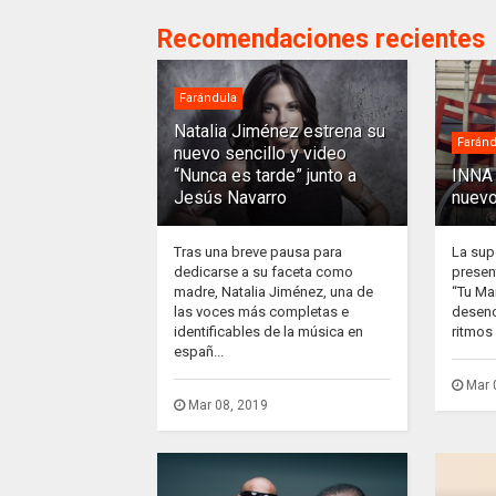
Recomendaciones recientes
Farándula
Natalia Jiménez estrena su
Faránd
nuevo sencillo y video
“Nunca es tarde” junto a
INNA 
Jesús Navarro
nuevo
Tras una breve pausa para
La sup
dedicarse a su faceta como
presen
madre, Natalia Jiménez, una de
“Tu Ma
las voces más completas e
desenc
identificables de la música en
ritmos 
españ...
Mar 
Mar 08, 2019