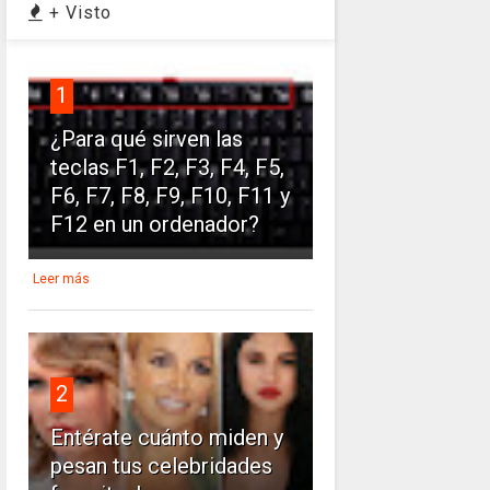
+ Visto
1
¿Para qué sirven las
teclas F1, F2, F3, F4, F5,
F6, F7, F8, F9, F10, F11 y
F12 en un ordenador?
Leer más
2
Entérate cuánto miden y
pesan tus celebridades