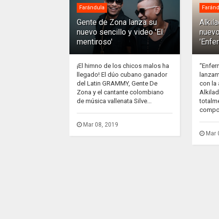
Farándula
Faránd
Gente de Zona lanza su
Alkil
nuevo sencillo y video 'El
nuevo
mentiroso'
'Enfe
¡El himno de los chicos malos ha
“Enfer
llegado! El dúo cubano ganador
lanzam
del Latin GRAMMY, Gente De
con la
Zona y el cantante colombiano
Alkila
de música vallenata Silve...
totalm
compos
Mar 08, 2019
Mar 