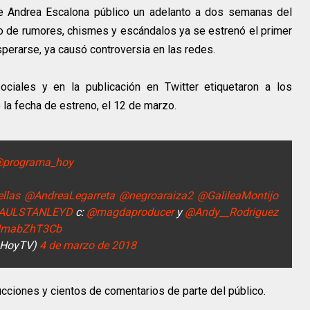
de Andrea Escalona público un adelanto a dos semanas del
 de rumores, chismes y escándalos ya se estrenó el primer
perarse, ya causó controversia en las redes.
ciales y en la publicación en Twitter etiquetaron a los
la fecha de estreno, el 12 de marzo.
programa_hoy
llas
@AndreaLegarreta
@negroaraiza2
@GalileaMontijo
AULSTANLEYD
c:
@magdaproducer
y
@Andy__Rodriguez
m/ImabZhT3Cb
aHoyTV)
4 de marzo de 2018
cciones y cientos de comentarios de parte del público.