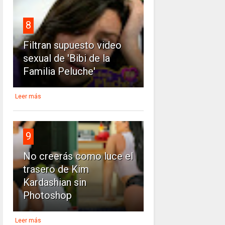
8
Filtran supuesto video
sexual de 'Bibi de la
Familia Peluche'
Leer más
9
No creerás como luce el
trasero de Kim
Kardashian sin
Photoshop
Leer más