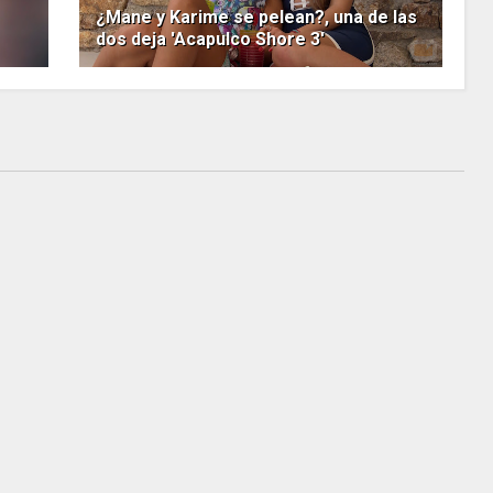
¿Mane y Karime se pelean?, una de las
dos deja 'Acapulco Shore 3'