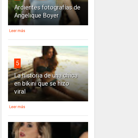
Ardientes fotografías de
Angelique Boyer
Leer más
5
La historia de una chica
en bikini que se hizo
viral
Leer más