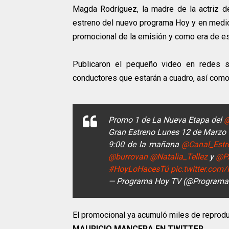
Magda Rodríguez, la madre de la actriz 
estreno del nuevo programa Hoy y en medio
promocional de la emisión y como era de es
Publicaron el pequeño video en redes so
conductores que estarán a cuadro, así como 
Promo 1 de La Nueva Etapa del
@
Gran Estreno Lunes 12 de Marzo
9:00 de la mañana
@Canal_Estre
@burrovan
@Natalia_Tellez
y
@P
#HoyLoHacesTú
pic.twitter.co
— Programa Hoy TV (@Program
El promocional ya acumuló miles de reprodu
MAURICIO MANCERA EN TWITTER