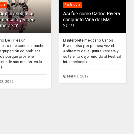
ula
Farándula
ados presenta su
Así fue como Carlos Rivera
 sencillo y video
conquistó Viña del Mar
rmo de ti'
2019
mo De Ti” es un
El intérprete mexicano Carlos
iento que conecta mucho
Rivera pisó por primera vez el
 agrupación colombiana
Anfiteatro de la Quinta Vergara y
dos porque proviene
su talento dejó rendido al Festival
ente de sus manos: en la
Internacional d...
i...
Mar 01, 2019
02, 2019