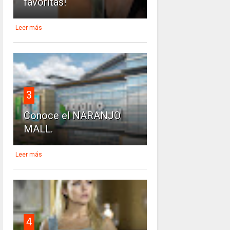
favoritas!
Leer más
3
Conoce el NARANJO
MALL.
Leer más
4