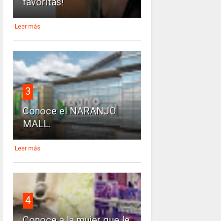
favoritas!
Leer más
3
Conoce el NARANJO
MALL.
Leer más
4
Conoce a la mujer que le