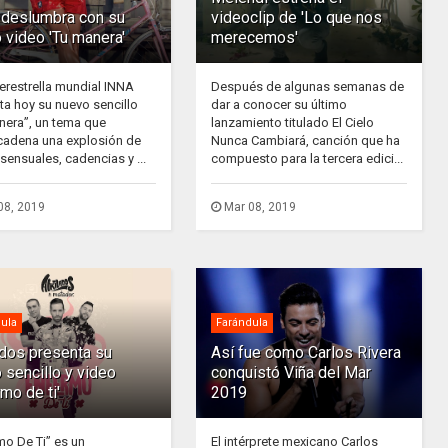
deslumbra con su
videoclip de 'Lo que nos
 video 'Tu manera'
merecemos'
erestrella mundial INNA
Después de algunas semanas de
ta hoy su nuevo sencillo
dar a conocer su último
nera”, un tema que
lanzamiento titulado El Cielo
adena una explosión de
Nunca Cambiará, canción que ha
sensuales, cadencias y ...
compuesto para la tercera edici...
08, 2019
Mar 08, 2019
ula
Farándula
ados presenta su
Así fue como Carlos Rivera
 sencillo y video
conquistó Viña del Mar
rmo de ti'
2019
mo De Ti” es un
El intérprete mexicano Carlos