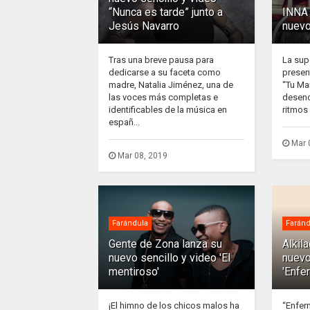
“Nunca es tarde” junto a
INNA 
Jesús Navarro
nuevo
Tras una breve pausa para
La sup
dedicarse a su faceta como
presen
madre, Natalia Jiménez, una de
“Tu Ma
las voces más completas e
desenc
identificables de la música en
ritmos 
españ...
Mar 
Mar 08, 2019
Farándula
Faránd
Gente de Zona lanza su
Alkil
nuevo sencillo y video 'El
nuevo
mentiroso'
'Enfe
¡El himno de los chicos malos ha
“Enfer