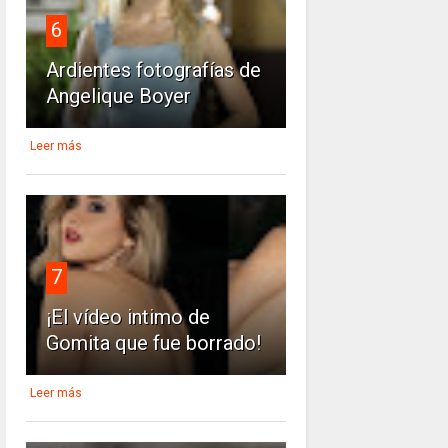
6
Ardientes fotografías de
Angelique Boyer
Leer más
7
¡El vídeo intimo de
Gomita que fue borrado!
Leer más