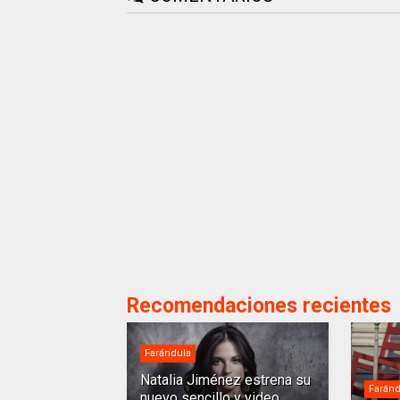
Recomendaciones recientes
Farándula
Natalia Jiménez estrena su
Faránd
nuevo sencillo y video