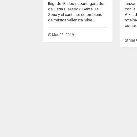
llegado! El dúo cubano ganador
lanzam
del Latin GRAMMY, Gente De
con la
Zona y el cantante colombiano
Alkila
de música vallenata Silve...
totalm
compos
Mar 08, 2019
Mar 