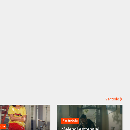
Ver todo
Farándula
ula
Melendi estrena el