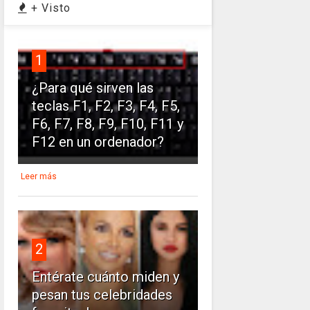
+ Visto
1
¿Para qué sirven las
teclas F1, F2, F3, F4, F5,
F6, F7, F8, F9, F10, F11 y
F12 en un ordenador?
Leer más
2
Entérate cuánto miden y
pesan tus celebridades