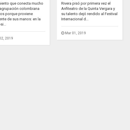
iento que conecta mucho
Rivera pisó por primera vez el
 agrupación colombiana
Anfiteatro de la Quinta Vergara y
dos porque proviene
su talento dejó rendido al Festival
ente de sus manos: en la
Internacional d...
i...
Mar 01, 2019
02, 2019