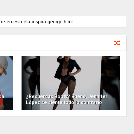
da
¿Recuerdas Booty? Bueno, Jennifer
López se siente todo lo contrario