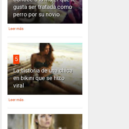
gusta ser tratada como
perro por su novio
Leer más
5
La historia de una chica
en bikini que se hizo
viral
Leer más