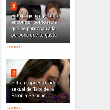
8
Esta página te permite
encontrar pornostars
que se parezcan a la
persona que te gusta
Leer más
9
Filtran supuesto video
sexual de 'Bibi de la
Familia Peluche'
Leer más