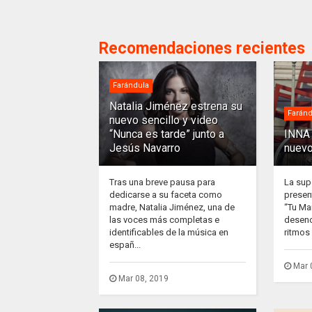
Recomendaciones recientes
Farándula
Natalia Jiménez estrena su
Faránd
nuevo sencillo y video
“Nunca es tarde” junto a
INNA 
Jesús Navarro
nuevo
Tras una breve pausa para
La sup
dedicarse a su faceta como
presen
madre, Natalia Jiménez, una de
“Tu Ma
las voces más completas e
desenc
identificables de la música en
ritmos 
españ...
Mar 
Mar 08, 2019