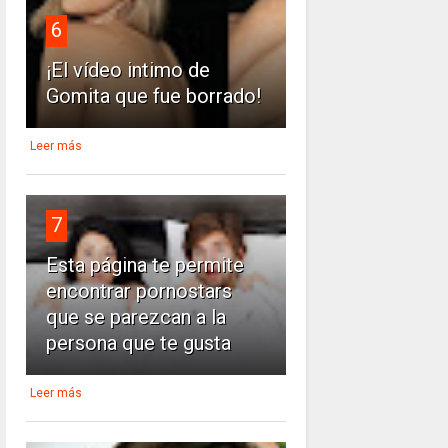
6
¡El vídeo intimo de
Gomita que fue borrado!
Leer más
7
Esta página te permite
encontrar pornostars
que se parezcan a la
persona que te gusta
Leer más