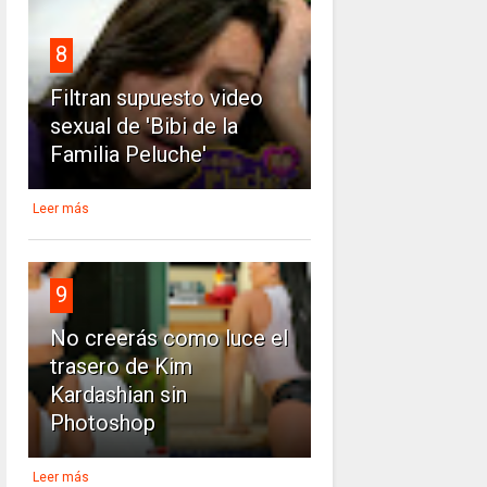
8
Filtran supuesto video
sexual de 'Bibi de la
Familia Peluche'
Leer más
9
No creerás como luce el
trasero de Kim
Kardashian sin
Photoshop
Leer más