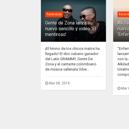
Farándula
Faránd
Gente de Zona lanza su
Alkil
nuevo sencillo y video 'El
nuevo
mentiroso'
'Enfe
¡El himno de los chicos malos ha
“Enfer
llegado! El dúo cubano ganador
lanzam
del Latin GRAMMY, Gente De
con la
Zona y el cantante colombiano
Alkila
de música vallenata Silve...
totalm
compos
Mar 08, 2019
Mar 