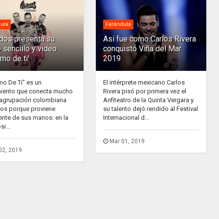
ula
Farándula
ados presenta su
Así fue como Carlos Rivera
 sencillo y video
conquistó Viña del Mar
rmo de ti'
2019
mo De Ti” es un
El intérprete mexicano Carlos
iento que conecta mucho
Rivera pisó por primera vez el
 agrupación colombiana
Anfiteatro de la Quinta Vergara y
dos porque proviene
su talento dejó rendido al Festival
ente de sus manos: en la
Internacional d...
i...
Mar 01, 2019
02, 2019