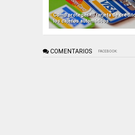
Como proteger tu tarjeta de crédit
los cajeros automáticos
COMENTARIOS
FACEBOOK
: