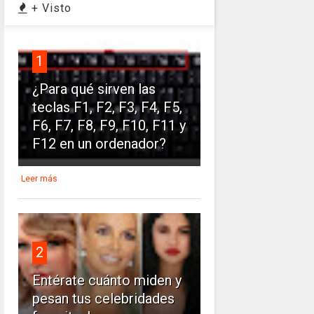
+ Visto
1
¿Para qué sirven las
teclas F1, F2, F3, F4, F5,
F6, F7, F8, F9, F10, F11 y
F12 en un ordenador?
Leer más
2
Entérate cuánto miden y
pesan tus celebridades