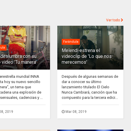
Ver todo
Farándula
ula
Melendi estrena el
deslumbra con su
videoclip de 'Lo que nos
 video 'Tu manera'
merecemos'
erestrella mundial INNA
Después de algunas semanas de
ta hoy su nuevo sencillo
dar a conocer su último
nera”, un tema que
lanzamiento titulado El Cielo
adena una explosión de
Nunca Cambiará, canción que ha
sensuales, cadencias y ...
compuesto para la tercera edici...
08, 2019
Mar 08, 2019