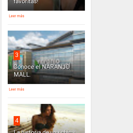
favoritas!
Leer más
3
Conoce el NARANJO
MALL.
Leer más
4
La historia de una chica