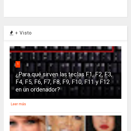
+ Visto
1
¿Para qué sirven las teclas F1, F2, F3,
F4, F5, F6, F7, F8, F9, F10, F11 y F12
en un ordenador?
Leer más