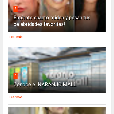
2
Entérate cuánto miden y pesan tus
celebridades favoritas!
Leer más
3
Conoce el NARANJO MALL.
Leer más