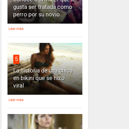
gusta ser tratada como
perro por su novio
Leer más
5
La historia de una chica
en bikini que se hizo
viral
Leer más