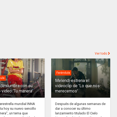
Ver todo
Farándula
ula
Melendi estrena el
deslumbra con su
videoclip de 'Lo que nos
 video 'Tu manera'
merecemos'
erestrella mundial INNA
Después de algunas semanas de
ta hoy su nuevo sencillo
dar a conocer su último
nera”, un tema que
lanzamiento titulado El Cielo