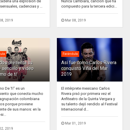
adena una explosión de
Nunca Cambiará, canción que ha
sensuales, cadencias y ...
compuesto para la tercera edici...
08, 2019
Mar 08, 2019
ula
Farándula
ados presenta su
Así fue como Carlos Rivera
 sencillo y video
conquistó Viña del Mar
rmo de ti'
2019
mo De Ti” es un
El intérprete mexicano Carlos
iento que conecta mucho
Rivera pisó por primera vez el
 agrupación colombiana
Anfiteatro de la Quinta Vergara y
dos porque proviene
su talento dejó rendido al Festival
ente de sus manos: en la
Internacional d...
i...
Mar 01, 2019
02, 2019