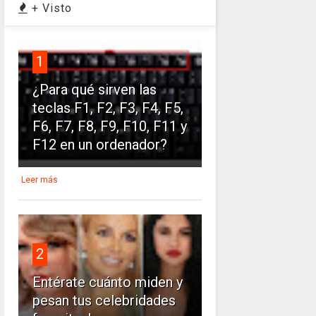
+ Visto
1
¿Para qué sirven las
teclas F1, F2, F3, F4, F5,
F6, F7, F8, F9, F10, F11 y
F12 en un ordenador?
Leer más
2
Entérate cuánto miden y
pesan tus celebridades