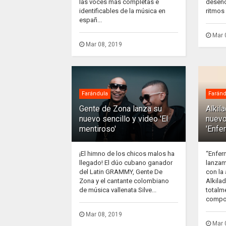
las voces más completas e
desenc
identificables de la música en
ritmos 
españ...
Mar 
Mar 08, 2019
Farándula
Faránd
Gente de Zona lanza su
Alkil
nuevo sencillo y video 'El
nuevo
mentiroso'
'Enfe
¡El himno de los chicos malos ha
“Enfer
llegado! El dúo cubano ganador
lanzam
del Latin GRAMMY, Gente De
con la
Zona y el cantante colombiano
Alkila
de música vallenata Silve...
totalm
compos
Mar 08, 2019
Mar 