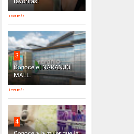
favoritas!
Leer más
3
Conoce el NARANJO
MALL.
Leer más
4
Conoce a la mujer que le