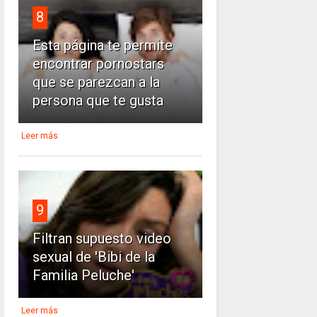
8
Esta página te permite
encontrar pornostars
que se parezcan a la
persona que te gusta
Leer más
9
Filtran supuesto video
sexual de 'Bibi de la
Familia Peluche'
Leer más