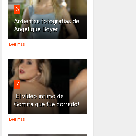
6
Ardientes fotografías de
Angelique Boyer
Leer más
7
¡El vídeo intimo de
Gomita que fue borrado!
Leer más