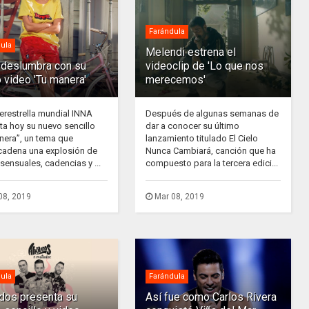
Farándula
ula
Melendi estrena el
deslumbra con su
videoclip de 'Lo que nos
 video 'Tu manera'
merecemos'
erestrella mundial INNA
Después de algunas semanas de
ta hoy su nuevo sencillo
dar a conocer su último
nera”, un tema que
lanzamiento titulado El Cielo
adena una explosión de
Nunca Cambiará, canción que ha
sensuales, cadencias y ...
compuesto para la tercera edici...
08, 2019
Mar 08, 2019
ula
Farándula
ados presenta su
Así fue como Carlos Rivera