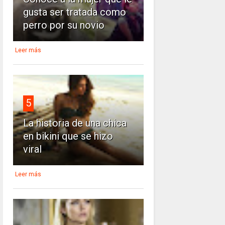
gusta ser tratada como
perro por su novio
Leer más
5
La historia de una chica
en bikini que se hizo
viral
Leer más