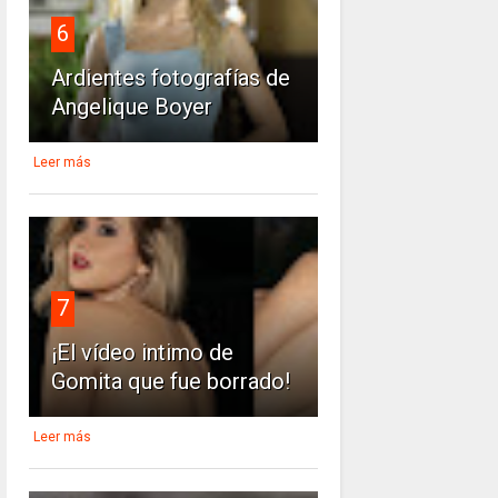
6
Ardientes fotografías de
Angelique Boyer
Leer más
7
¡El vídeo intimo de
Gomita que fue borrado!
Leer más