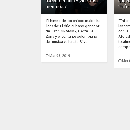
nuevo sencillo y video 'El
nuevo
mentiroso'
'Enfe
¡El himno de los chicos malos ha
“Enfer
llegado! El dúo cubano ganador
lanzam
del Latin GRAMMY, Gente De
con la
Zona y el cantante colombiano
Alkila
de música vallenata Silve...
totalm
compos
Mar 08, 2019
Mar 