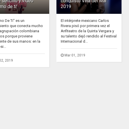
 sencillo y video
conquistó Viña del Mar
rmo de ti'
2019
mo De Ti” es un
El intérprete mexicano Carlos
iento que conecta mucho
Rivera pisó por primera vez el
 agrupación colombiana
Anfiteatro de la Quinta Vergara y
dos porque proviene
su talento dejó rendido al Festival
ente de sus manos: en la
Internacional d...
i...
Mar 01, 2019
02, 2019