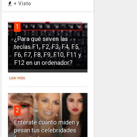
+ Visto
1
¿Para qué sirven las
teclas F1, F2, F3, F4, F5,
F6, F7, F8, F9, F10, F11 y
F12 en un ordenador?
Leer más
2
Entérate cuánto miden y
pesan tus celebridades