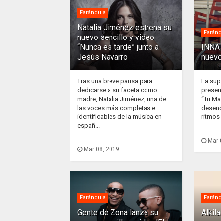
Farándula
Natalia Jiménez estrena su
Faránd
nuevo sencillo y video
“Nunca es tarde” junto a
INNA 
Jesús Navarro
nuevo
Tras una breve pausa para
La sup
dedicarse a su faceta como
presen
madre, Natalia Jiménez, una de
“Tu Ma
las voces más completas e
desenc
identificables de la música en
ritmos 
españ...
Mar 
Mar 08, 2019
Farándula
Faránd
Gente de Zona lanza su
Alkil