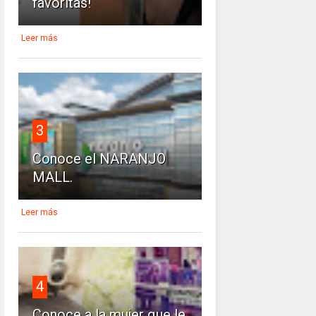
favoritas!
Leer más
3
Conoce el NARANJO
MALL.
Leer más
4
Conoce a la mujer que le