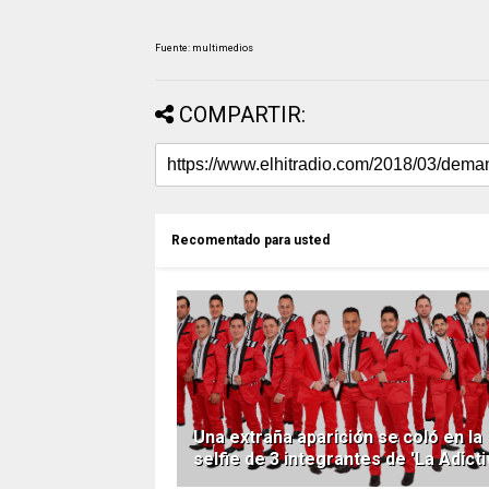
Fuente: multimedios
COMPARTIR:
Recomentado para usted
Una extraña aparición se coló en la
selfie de 3 integrantes de 'La Adicti