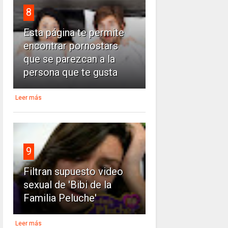
8
Esta página te permite
encontrar pornostars
que se parezcan a la
persona que te gusta
Leer más
9
Filtran supuesto video
sexual de 'Bibi de la
Familia Peluche'
Leer más