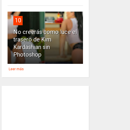
10
No creerás como luce el
trasero de Kim
Kardashian sin
Photoshop
Leer más