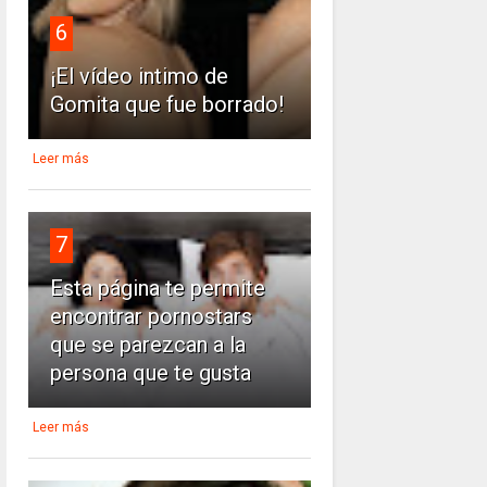
6
¡El vídeo intimo de
Gomita que fue borrado!
Leer más
7
Esta página te permite
encontrar pornostars
que se parezcan a la
persona que te gusta
Leer más