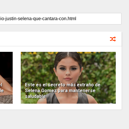
l
Este es el secreto más extraño de
de
Selena Gomez para mantenerse
saludable