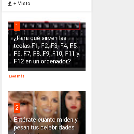
+ Visto
1
¿Para qué sirven las
teclas F1, F2, F3, F4, F5,
F6, F7, F8, F9, F10, F11 y
F12 en un ordenador?
Leer más
2
Entérate cuánto miden y
pesan tus celebridades