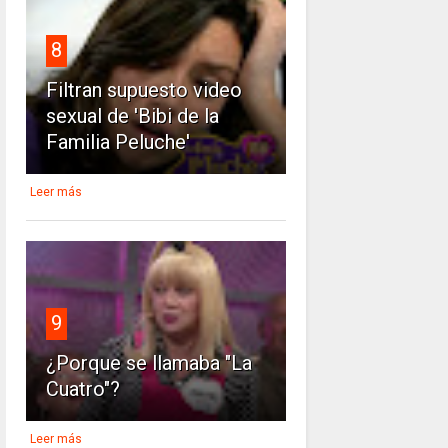
8
Filtran supuesto video
sexual de 'Bibi de la
Familia Peluche'
Leer más
9
¿Porque se llamaba "La
Cuatro"?
Leer más