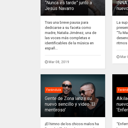
“Nunca es tarde” junto a
INNA 
Jesús Navarro
nuevo
Tras una breve pausa para
La sup
dedicarse a su faceta como
presen
madre, Natalia Jiménez, una de
“Tu Ma
las voces más completas e
desenc
identificables de la música en
ritmos 
españ...
Mar 
Mar 08, 2019
Farándula
Faránd
Gente de Zona lanza su
Alkil
nuevo sencillo y video 'El
nuevo
mentiroso'
'Enfe
¡El himno de los chicos malos ha
“Enfer