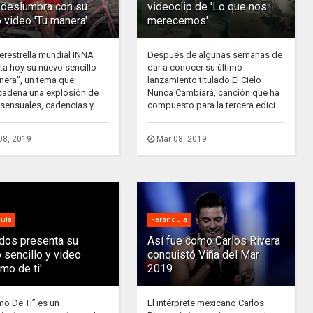
deslumbra con su
videoclip de 'Lo que nos
 video 'Tu manera'
merecemos'
erestrella mundial INNA
Después de algunas semanas de
ta hoy su nuevo sencillo
dar a conocer su último
nera”, un tema que
lanzamiento titulado El Cielo
adena una explosión de
Nunca Cambiará, canción que ha
sensuales, cadencias y ...
compuesto para la tercera edici...
08, 2019
Mar 08, 2019
ula
Farándula
ados presenta su
Así fue como Carlos Rivera
 sencillo y video
conquistó Viña del Mar
rmo de ti'
2019
mo De Ti” es un
El intérprete mexicano Carlos