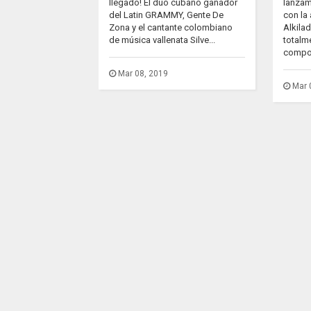
llegado! El dúo cubano ganador
lanzam
del Latin GRAMMY, Gente De
con la
Zona y el cantante colombiano
Alkila
de música vallenata Silve...
totalm
compos
Mar 08, 2019
Mar 