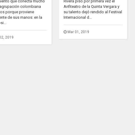
iento que conecta mucho
Rivera pisó por primera vez el
 agrupación colombiana
Anfiteatro de la Quinta Vergara y
dos porque proviene
su talento dejó rendido al Festival
ente de sus manos: en la
Internacional d...
i...
Mar 01, 2019
02, 2019