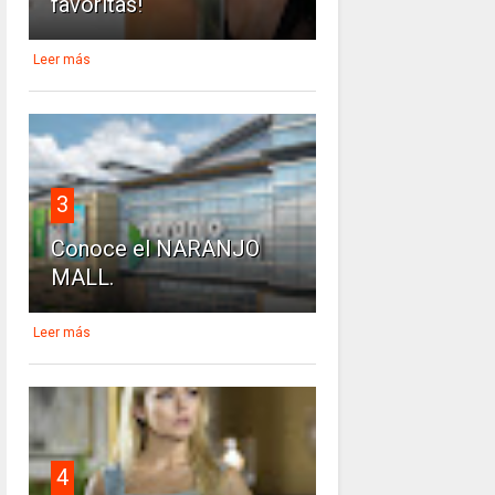
favoritas!
Leer más
3
Conoce el NARANJO
MALL.
Leer más
4