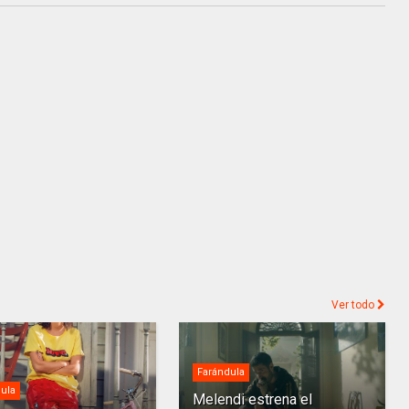
Ver todo
Farándula
ula
Melendi estrena el