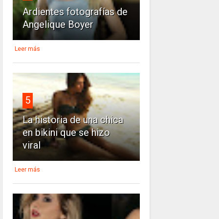
Ardientes fotografías de
Angelique Boyer
Leer más
5
La historia de una chica
en bikini que se hizo
viral
Leer más