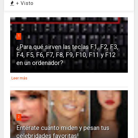
+ Visto
1
¿Para qué sirven las teclas F1, F2, F3,
F4, F5, F6, F7, F8, F9, F10, F11 y F12
en un ordenador?
Leer más
2
Entérate cuánto miden y pesan tus
celebridades favoritas!