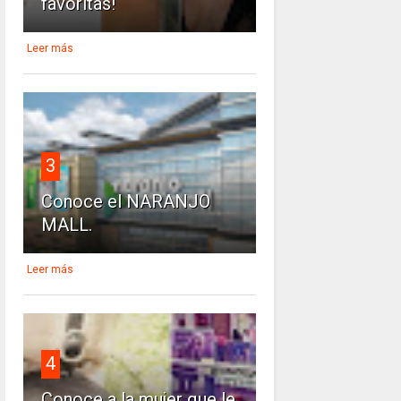
favoritas!
Leer más
3
Conoce el NARANJO
MALL.
Leer más
4
Conoce a la mujer que le