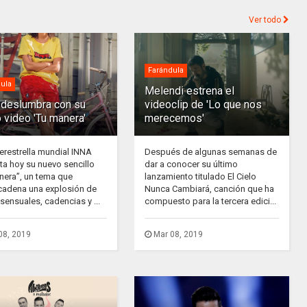
Ver todo
Farándula
ula
Melendi estrena el
deslumbra con su
videoclip de 'Lo que nos
 video 'Tu manera'
merecemos'
erestrella mundial INNA
Después de algunas semanas de
ta hoy su nuevo sencillo
dar a conocer su último
nera”, un tema que
lanzamiento titulado El Cielo
adena una explosión de
Nunca Cambiará, canción que ha
sensuales, cadencias y ...
compuesto para la tercera edici...
08, 2019
Mar 08, 2019