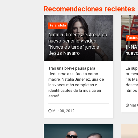
Recomendaciones recientes
Farándula
Natalia Jiménez estrena su
Faránd
nuevo sencillo y video
“Nunca es tarde” junto a
INNA 
Jesús Navarro
nuevo
Tras una breve pausa para
La sup
dedicarse a su faceta como
presen
madre, Natalia Jiménez, una de
“Tu Ma
las voces más completas e
desenc
identificables de la música en
ritmos 
españ...
Mar 
Mar 08, 2019