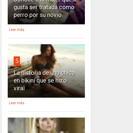
gusta ser tratada como
perro por su novio
Leer más
5
La historia de una chica
en bikini que se hizo
viral
Leer más