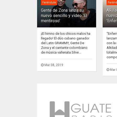
Farándula
Faránd
Gente de Zona lanza su
Alkil
nuevo sencillo y video 'El
nuevo
mentiroso'
'Enfe
¡El himno de los chicos malos ha
“Enfer
llegado! El dúo cubano ganador
lanzam
del Latin GRAMMY, Gente De
con la
Zona y el cantante colombiano
Alkila
de música vallenata Silve...
totalm
compos
Mar 08, 2019
Mar 