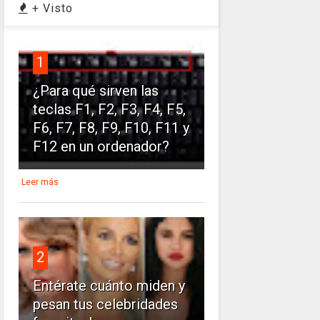
+ Visto
1
¿Para qué sirven las
teclas F1, F2, F3, F4, F5,
F6, F7, F8, F9, F10, F11 y
F12 en un ordenador?
Leer más
2
Entérate cuánto miden y
pesan tus celebridades