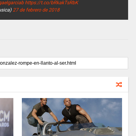
aelgarciab
https://t.co/bRkakTsRbK
usica)
27 de febrero de 2018