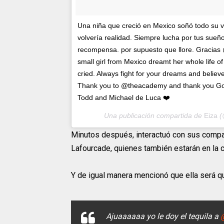
Una niña que creció en Mexico soñó todo su 
volvería realidad. Siempre lucha por tus sueñ
recompensa. por supuesto que llore. Gracias
small girl from Mexico dreamt her whole life o
cried. Always fight for your dreams and believ
Thank you to @theacademy and thank you God 
Todd and Michael de Luca ❤️
Una publicación compartida de
Eiza
(
Minutos después, interactuó con sus compat
Lafourcade, quienes también estarán en la 
Y de igual manera mencionó que ella será qui
Ajuaaaaaa yo le doy el tequila a