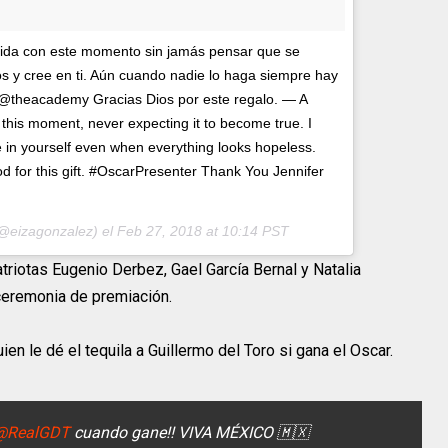
vida con este momento sin jamás pensar que se
os y cree en ti. Aún cuando nadie lo haga siempre hay
 @theacademy Gracias Dios por este regalo. — A
f this moment, never expecting it to become true. I
e in yourself even when everything looks hopeless.
for this gift. #OscarPresenter Thank You Jennifer
@eizagonzalez) el
Feb 27, 2018 at 10:14 PST
riotas Eugenio Derbez, Gael García Bernal y Natalia
ceremonia de premiación.
en le dé el tequila a Guillermo del Toro si gana el Oscar.
@RealGDT
cuando gane!! VIVA MÉXICO 🇲🇽