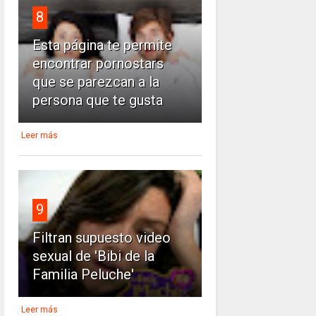
8
Esta página te permite
encontrar pornostars
que se parezcan a la
persona que te gusta
Leer más
9
Filtran supuesto video
sexual de 'Bibi de la
Familia Peluche'
Leer más