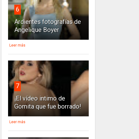
6
Ardientes fotografías de
Angelique Boyer
Leer más
7
¡El vídeo intimo de
Gomita que fue borrado!
Leer más