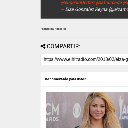
@eugenioDerbez
@lafourcade
@g
— Eiza Gonzalez Reyna (@eizam
Fuente: multimedios
COMPARTIR:
Recomentado para usted