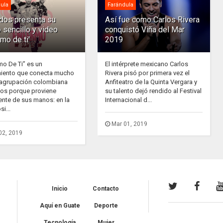
ula
Farándula
ados presenta su
Así fue como Carlos Rivera
 sencillo y video
conquistó Viña del Mar
rmo de ti'
2019
mo De Ti” es un
El intérprete mexicano Carlos
iento que conecta mucho
Rivera pisó por primera vez el
 agrupación colombiana
Anfiteatro de la Quinta Vergara y
dos porque proviene
su talento dejó rendido al Festival
ente de sus manos: en la
Internacional d...
i...
Mar 01, 2019
02, 2019
Inicio
Contacto
Aquí en Guate
Deporte
Tecnología
Mujer