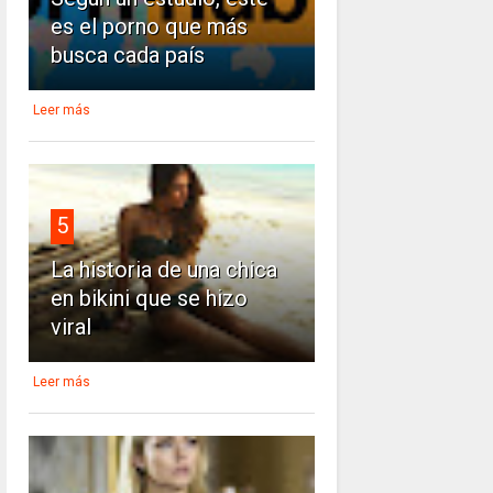
es el porno que más
busca cada país
Leer más
5
La historia de una chica
en bikini que se hizo
viral
Leer más