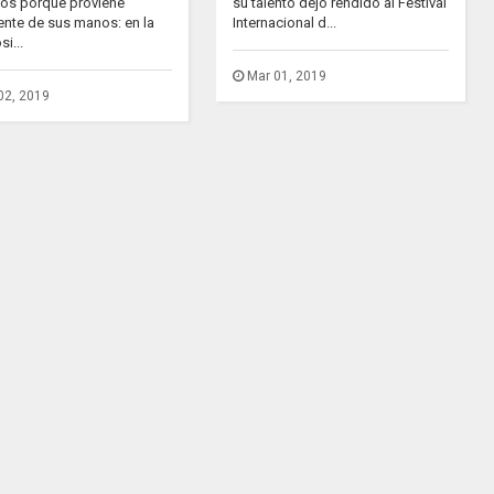
dos porque proviene
su talento dejó rendido al Festival
ente de sus manos: en la
Internacional d...
i...
Mar 01, 2019
02, 2019