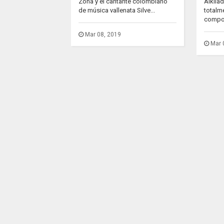
Zona y el cantante colombiano
Alkila
de música vallenata Silve...
totalm
compos
Mar 08, 2019
Mar 