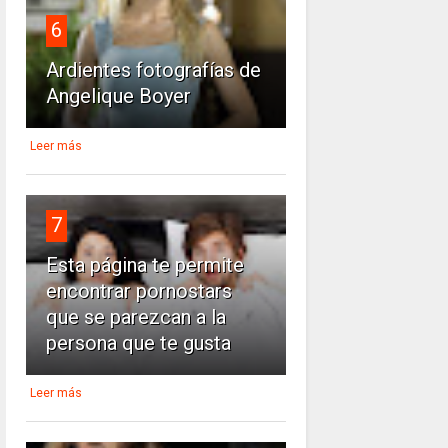
6
Ardientes fotografías de
Angelique Boyer
Leer más
7
Esta página te permite
encontrar pornostars
que se parezcan a la
persona que te gusta
Leer más