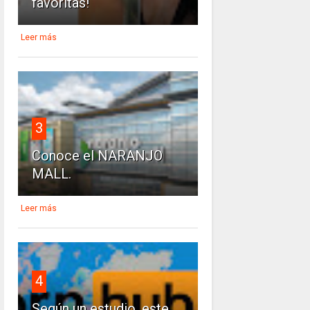
favoritas!
Leer más
3
Conoce el NARANJO
MALL.
Leer más
4
Según un estudio, este