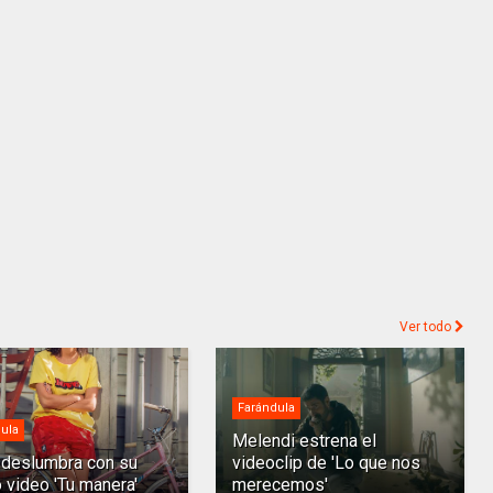
Ver todo
Farándula
ula
Melendi estrena el
deslumbra con su
videoclip de 'Lo que nos
 video 'Tu manera'
merecemos'