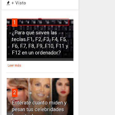
+ Visto
1
¿Para qué sirven las
teclas F1, F2, F3, F4, F5,
F6, F7, F8, F9, F10, F11 y
F12 en un ordenador?
Leer más
2
Entérate cuánto miden y
pesan tus celebridades