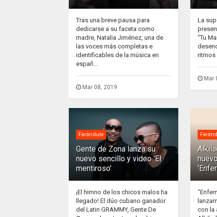
Tras una breve pausa para
La sup
dedicarse a su faceta como
presen
madre, Natalia Jiménez, una de
“Tu Ma
las voces más completas e
desenc
identificables de la música en
ritmos 
españ...
Mar 
Mar 08, 2019
Farándula
Faránd
Gente de Zona lanza su
Alkil
nuevo sencillo y video 'El
nuevo
mentiroso'
'Enfe
¡El himno de los chicos malos ha
“Enfer
llegado! El dúo cubano ganador
lanzam
del Latin GRAMMY, Gente De
con la