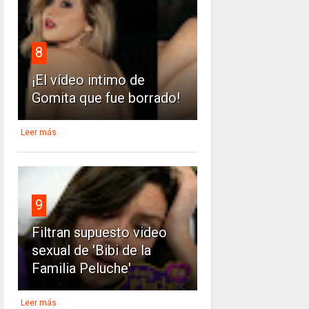
8
¡El vídeo intimo de
Gomita que fue borrado!
Leer más
9
Filtran supuesto video
sexual de 'Bibi de la
Familia Peluche'
Leer más