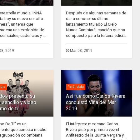
erestrella mundial INNA
Después de algunas semanas de
ta hoy su nuevo sencillo
dar a conocer su último
nera”, un tema que
lanzamiento titulado El Cielo
adena una explosión de
Nunca Cambiará, canción que ha
sensuales, cadencias y ...
compuesto para la tercera edici...
08, 2019
Mar 08, 2019
ula
Farándula
ados presenta su
Así fue como Carlos Rivera
 sencillo y video
conquistó Viña del Mar
rmo de ti'
2019
mo De Ti” es un
El intérprete mexicano Carlos
iento que conecta mucho
Rivera pisó por primera vez el
 agrupación colombiana
Anfiteatro de la Quinta Vergara y