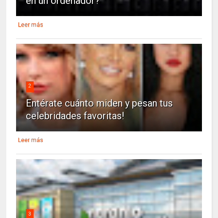
en un ordenador?
Leer más
2
Entérate cuánto miden y pesan tus
celebridades favoritas!
Leer más
3