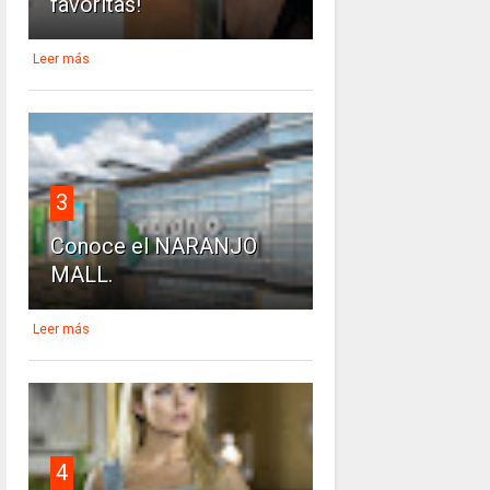
favoritas!
Leer más
3
Conoce el NARANJO
MALL.
Leer más
4