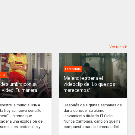
Ver todo
Farándula
ula
Melendi estrena el
deslumbra con su
videoclip de 'Lo que nos
 video 'Tu manera'
merecemos'
erestrella mundial INNA
Después de algunas semanas de
ta hoy su nuevo sencillo
dar a conocer su último
nera”, un tema que
lanzamiento titulado El Cielo
adena una explosión de
Nunca Cambiará, canción que ha
sensuales, cadencias y ...
compuesto para la tercera edici...