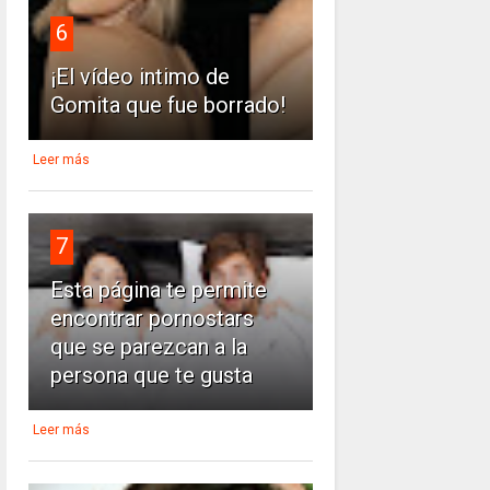
6
¡El vídeo intimo de
Gomita que fue borrado!
Leer más
7
Esta página te permite
encontrar pornostars
que se parezcan a la
persona que te gusta
Leer más