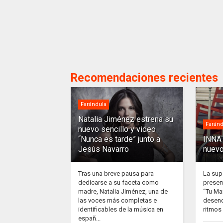
Recomendaciones recientes
Farándula
Natalia Jiménez estrena su
Faránd
nuevo sencillo y video
“Nunca es tarde” junto a
INNA 
Jesús Navarro
nuevo
Tras una breve pausa para
La sup
dedicarse a su faceta como
presen
madre, Natalia Jiménez, una de
“Tu Ma
las voces más completas e
desenc
identificables de la música en
ritmos 
españ...