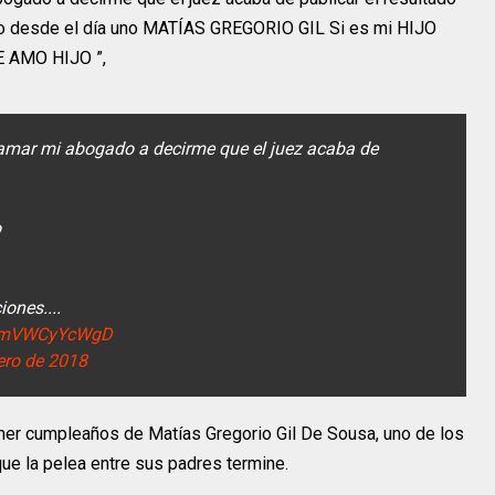
cho desde el día uno MATÍAS GREGORIO GIL Si es mi HIJO
E AMO HIJO ️”,
mar mi abogado a decirme que el juez acaba de
o
ones....
om/mVWCyYcWgD
ero de 2018
mer cumpleaños de Matías Gregorio Gil De Sousa, uno de los
 que la pelea entre sus padres termine.