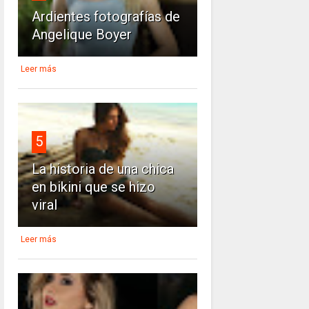
Ardientes fotografías de
Angelique Boyer
Leer más
5
La historia de una chica
en bikini que se hizo
viral
Leer más