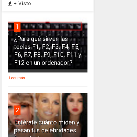
+ Visto
1
¿Para qué sirven las
teclas F1, F2, F3, F4, F5,
F6, F7, F8, F9, F10, F11 y
F12 en un ordenador?
Leer más
2
Entérate cuánto miden y
pesan tus celebridades