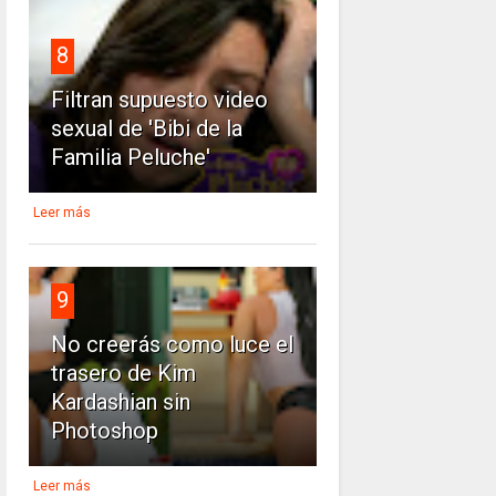
8
Filtran supuesto video
sexual de 'Bibi de la
Familia Peluche'
Leer más
9
No creerás como luce el
trasero de Kim
Kardashian sin
Photoshop
Leer más