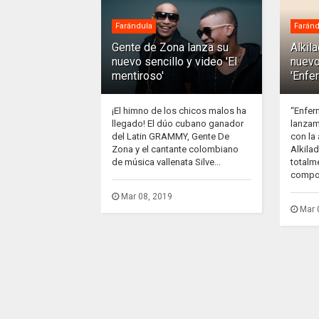
Farándula
Faránd
Gente de Zona lanza su
Alkil
nuevo sencillo y video 'El
nuevo
mentiroso'
'Enfe
¡El himno de los chicos malos ha
“Enfer
llegado! El dúo cubano ganador
lanzam
del Latin GRAMMY, Gente De
con la
Zona y el cantante colombiano
Alkila
de música vallenata Silve...
totalm
compos
Mar 08, 2019
Mar 