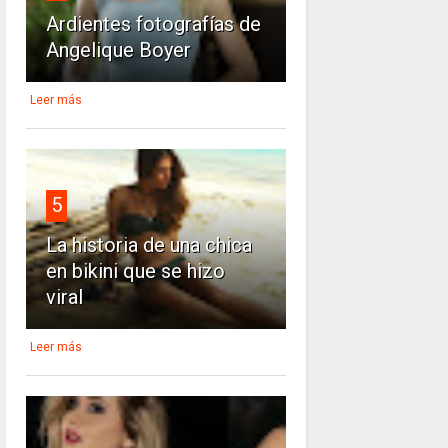
Ardientes fotografías de
Angelique Boyer
Leer más
5
La historia de una chica
en bikini que se hizo
viral
Leer más