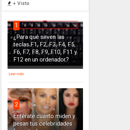
+ Visto
1
¿Para qué sirven las
teclas F1, F2, F3, F4, F5,
F6, F7, F8, F9, F10, F11 y
F12 en un ordenador?
Leer más
2
Entérate cuánto miden y
pesan tus celebridades