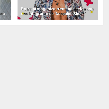
Potro protagonizo tremenda pelea con
ans
una integrante de 'Acapulco Shore'