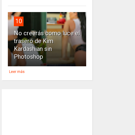
10
No creerás como luce el
trasero de Kim
Kardashian sin
Photoshop
Leer más