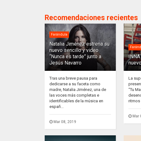
Recomendaciones recientes
Farándula
Natalia Jiménez estrena su
Faránd
nuevo sencillo y video
“Nunca es tarde” junto a
INNA 
Jesús Navarro
nuevo
Tras una breve pausa para
La sup
dedicarse a su faceta como
presen
madre, Natalia Jiménez, una de
“Tu Ma
las voces más completas e
desenc
identificables de la música en
ritmos 
españ...
Mar 
Mar 08, 2019