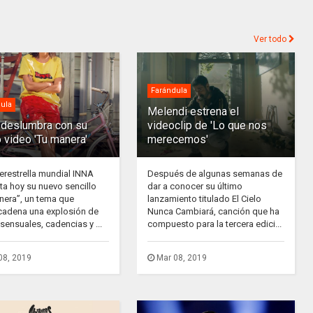
Ver todo
Farándula
ula
Melendi estrena el
deslumbra con su
videoclip de 'Lo que nos
 video 'Tu manera'
merecemos'
erestrella mundial INNA
Después de algunas semanas de
ta hoy su nuevo sencillo
dar a conocer su último
nera”, un tema que
lanzamiento titulado El Cielo
adena una explosión de
Nunca Cambiará, canción que ha
sensuales, cadencias y ...
compuesto para la tercera edici...
08, 2019
Mar 08, 2019