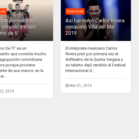
ula
Farándula
ados presenta su
Así fue como Carlos Rivera
 sencillo y video
conquistó Viña del Mar
rmo de ti'
2019
mo De Ti” es un
El intérprete mexicano Carlos
iento que conecta mucho
Rivera pisó por primera vez el
 agrupación colombiana
Anfiteatro de la Quinta Vergara y
dos porque proviene
su talento dejó rendido al Festival
ente de sus manos: en la
Internacional d...
i...
Mar 01, 2019
02, 2019