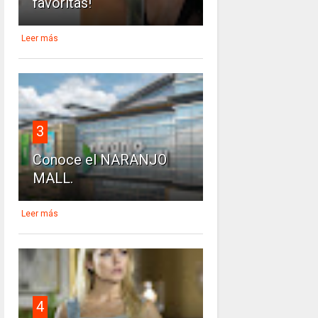
favoritas!
Leer más
3
Conoce el NARANJO
MALL.
Leer más
4