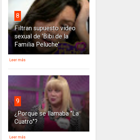
8
Filtran supuesto video
sexual de 'Bibi de la
Familia Peluche'
Leer más
9
¿Porque se llamaba "La
Cuatro"?
Leer más