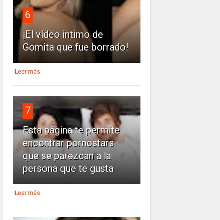
6
¡El vídeo intimo de
Gomita que fue borrado!
Leer más
7
Esta página te permite
encontrar pornostars
que se parezcan a la
persona que te gusta
Leer más