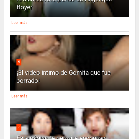
Boyer
Leer más
6
¡El vídeo intimo de Gomita que fue
borrado!
Leer más
7
Esta página te permite encontrar