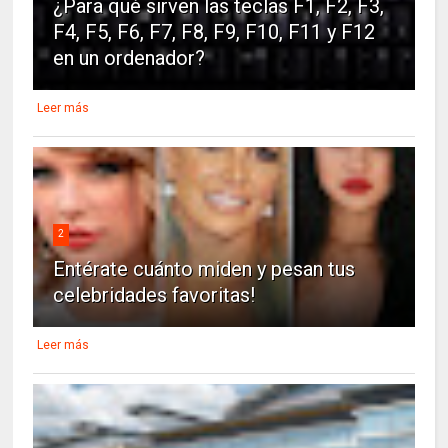
¿Para qué sirven las teclas F1, F2, F3,
F4, F5, F6, F7, F8, F9, F10, F11 y F12
en un ordenador?
Leer más
2
Entérate cuánto miden y pesan tus
celebridades favoritas!
Leer más