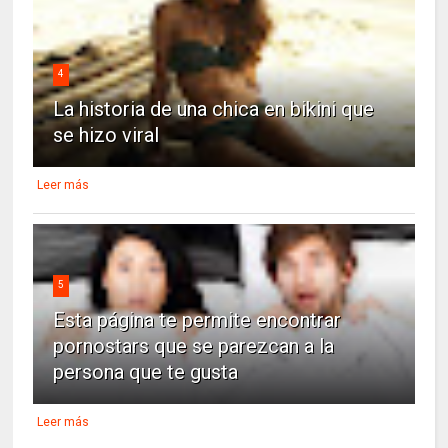
4
La historia de una chica en bikini que
se hizo viral
Leer más
5
Esta página te permite encontrar
pornostars que se parezcan a la
persona que te gusta
Leer más