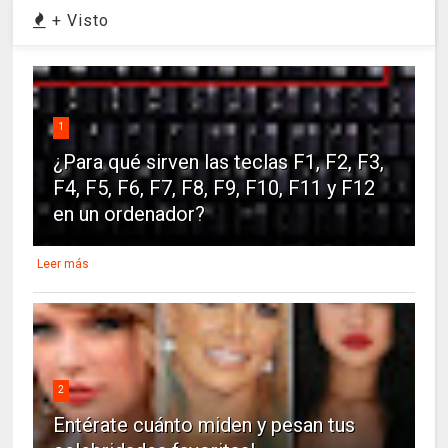
+ Visto
1
¿Para qué sirven las teclas F1, F2, F3,
F4, F5, F6, F7, F8, F9, F10, F11 y F12
en un ordenador?
Leer más
2
Entérate cuánto miden y pesan tus