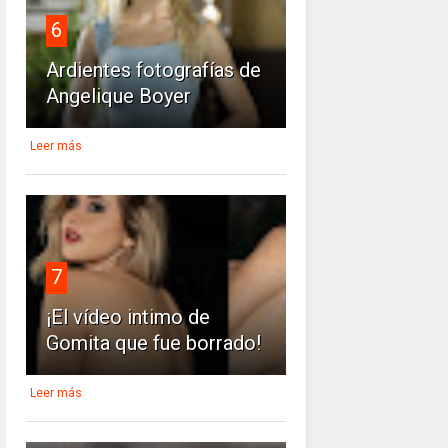
6
Ardientes fotografías de
Angelique Boyer
Leer más
7
¡El vídeo intimo de
Gomita que fue borrado!
Leer más