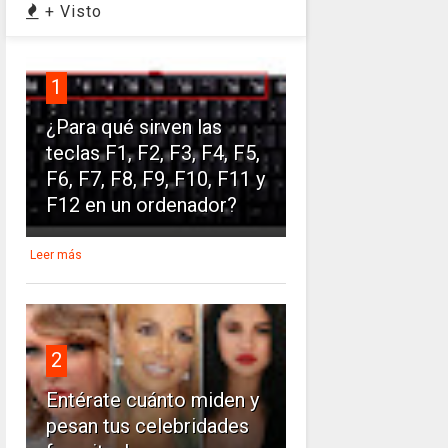
+ Visto
1
¿Para qué sirven las
teclas F1, F2, F3, F4, F5,
F6, F7, F8, F9, F10, F11 y
F12 en un ordenador?
Leer más
2
Entérate cuánto miden y
pesan tus celebridades