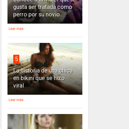
gusta ser tratada como
perro por su novio
Leer más
5
La historia de una chica
en bikini que se hizo
viral
Leer más