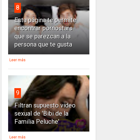
8
Esta página te permite
encontrar pornostars
que se parezcan a la
persona que te gusta
Leer más
9
Filtran supuesto video
sexual de 'Bibi de la
Familia Peluche'
Leer más