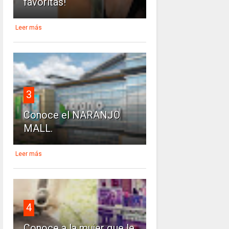
favoritas!
Leer más
3
Conoce el NARANJO
MALL.
Leer más
4
Conoce a la mujer que le