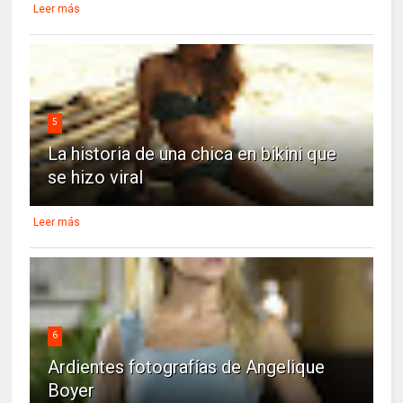
Leer más
5
La historia de una chica en bikini que
se hizo viral
Leer más
6
Ardientes fotografías de Angelique
Boyer