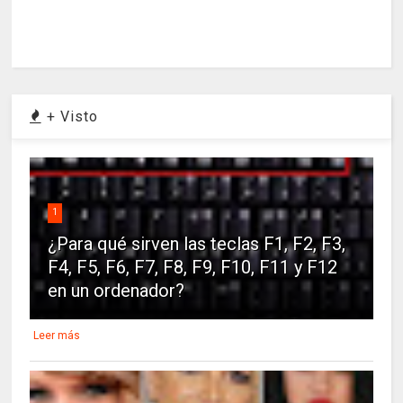
+ Visto
1
¿Para qué sirven las teclas F1, F2, F3,
F4, F5, F6, F7, F8, F9, F10, F11 y F12
en un ordenador?
Leer más