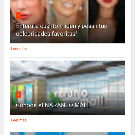
2
Entérate cuánto miden y pesan tus
celebridades favoritas!
Leer más
3
Conoce el NARANJO MALL.
Leer más