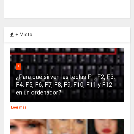
+ Visto
1
¿Para qué sirven las teclas F1, F2, F3,
F4, F5, F6, F7, F8, F9, F10, F11 y F12
en un ordenador?
Leer más