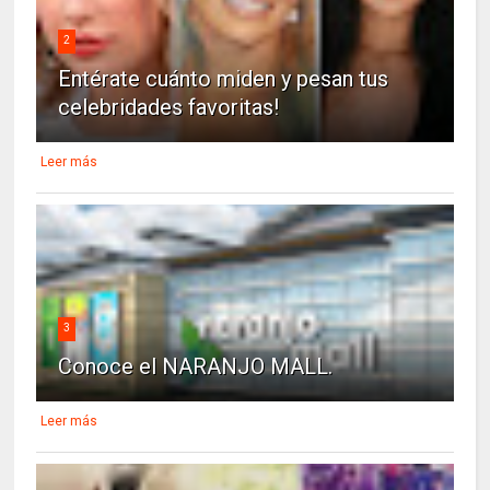
2
Entérate cuánto miden y pesan tus
celebridades favoritas!
Leer más
3
Conoce el NARANJO MALL.
Leer más