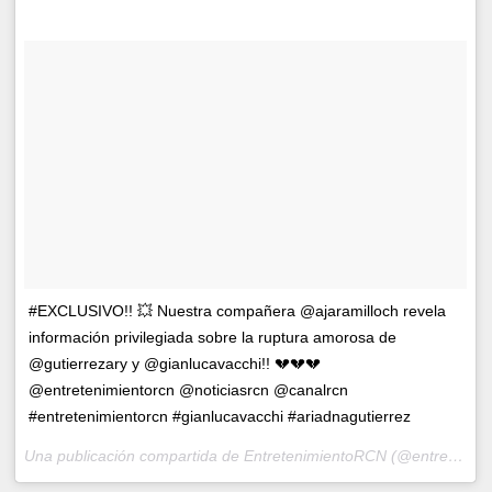
#EXCLUSIVO!! 💥 Nuestra compañera @ajaramilloch revela
información privilegiada sobre la ruptura amorosa de
@gutierrezary y @gianlucavacchi!! 💔💔💔
@entretenimientorcn @noticiasrcn @canalrcn
#entretenimientorcn #gianlucavacchi #ariadnagutierrez
Una publicación compartida de EntretenimientoRCN (@entretenimientorcn) el