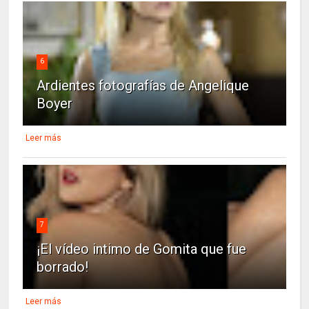
6
Ardientes fotografías de Angelique
Boyer
Leer más
7
¡El vídeo intimo de Gomita que fue
borrado!
Leer más