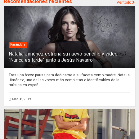
Recomendaciones recientes
Ver todo
Farándula
Natalia Jiménez estrena su nuevo sencillo y video
“Nunca es tarde” junto a Jesús Navarro
Tras una breve pausa para dedicarse a su faceta como madre, Natalia
Jiménez, una de las voces más completas e identificables de la
música en españ...
Mar 08, 2019