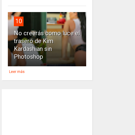
10
No creerás como luce el
trasero de Kim
Kardashian sin
Photoshop
Leer más