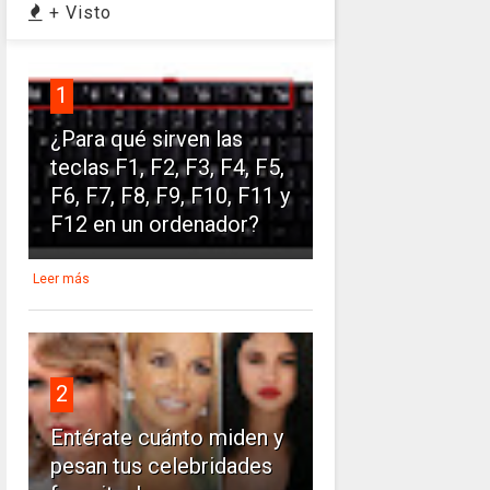
+ Visto
1
¿Para qué sirven las
teclas F1, F2, F3, F4, F5,
F6, F7, F8, F9, F10, F11 y
F12 en un ordenador?
Leer más
2
Entérate cuánto miden y
pesan tus celebridades