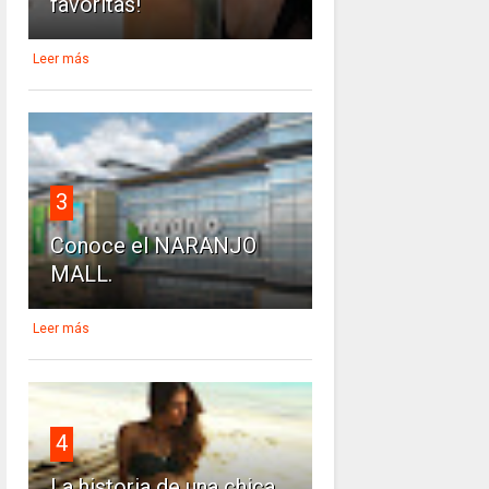
favoritas!
Leer más
3
Conoce el NARANJO
MALL.
Leer más
4
La historia de una chica