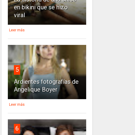
en bikini que se hizo
viral
Leer más
5
Ardientes fotografías de
Angelique Boyer
Leer más
6