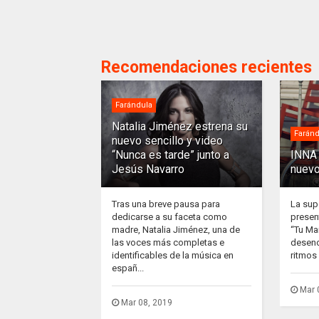
Recomendaciones recientes
Farándula
Natalia Jiménez estrena su
Faránd
nuevo sencillo y video
“Nunca es tarde” junto a
INNA 
Jesús Navarro
nuevo
Tras una breve pausa para
La sup
dedicarse a su faceta como
presen
madre, Natalia Jiménez, una de
“Tu Ma
las voces más completas e
desenc
identificables de la música en
ritmos 
españ...
Mar 
Mar 08, 2019