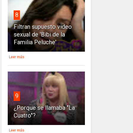
8
Filtran supuesto video
sexual de 'Bibi de la
Familia Peluche'
Leer más
9
¿Porque se llamaba "La
Cuatro"?
Leer más