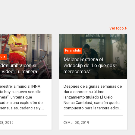
Ver todo
Farándula
ula
Melendi estrena el
deslumbra con su
videoclip de 'Lo que nos
 video 'Tu manera'
merecemos'
erestrella mundial INNA
Después de algunas semanas de
ta hoy su nuevo sencillo
dar a conocer su último
nera”, un tema que
lanzamiento titulado El Cielo
adena una explosión de
Nunca Cambiará, canción que ha
sensuales, cadencias y ...
compuesto para la tercera edici...
08, 2019
Mar 08, 2019