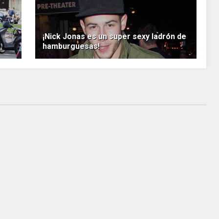
¡Nick Jonas es un super sexy ladrón de
hamburguesas!