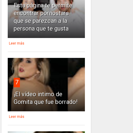
Esta página te permite
encontrar pornostars
que se parezcan a la
persona que te gusta
Leer más
7
¡El vídeo intimo de
Gomita que fue borrado!
Leer más